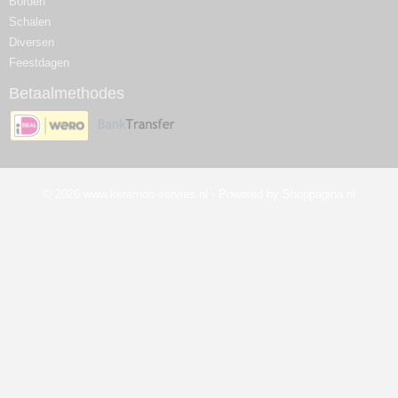
Borden
Schalen
Diversen
Feestdagen
Betaalmethodes
© 2026 www.keramos-servies.nl - Powered by Shoppagina.nl