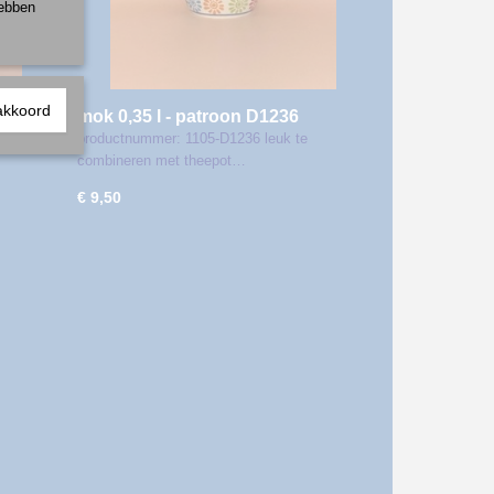
hebben
akkoord
mok 0,35 l - patroon D1236
productnummer: 1105-D1236 leuk te
combineren met theepot…
€ 9,50