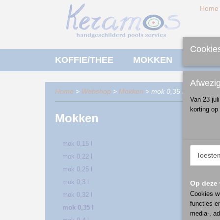
Home
Cookies
KOFFIE/THEE
MOKKEN
ONTBI
Afwezi
Home
>
Webshop
>
Mokken
> mok 0,35 l
Van 23 jul
korting op
Mokken
Sorteer
mok 0,15 l
Toeste
mok 0,22 l
mok 0,25 l
mok 0,3 l
Op deze 
Cookies wo
mok 0,32 l
functies e
mok 0,35 l
media-, ad