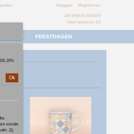
aarden
Inloggen
Registreren
UW WINKELWAGEN
Geen producten
(0)
IVERSEN
FEESTDAGEN
ER26 20%
Ok
ia-
nze sociale
ikt. Zij