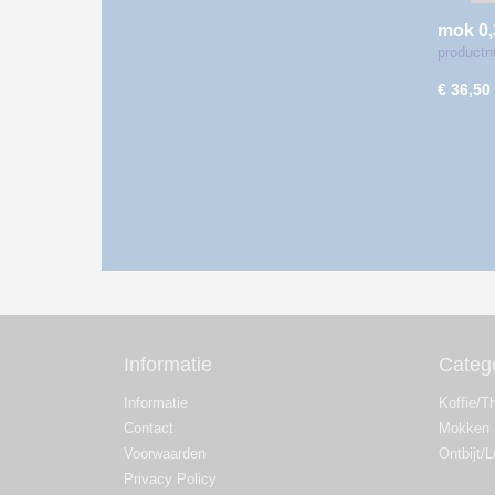
mok 0,
product
€ 36,50
Informatie
Categ
Informatie
Koffie/T
Contact
Mokken
Voorwaarden
Ontbijt/
Privacy Policy