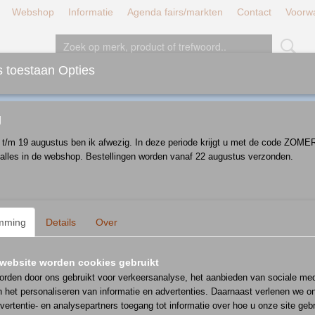
Webshop
Informatie
Agenda fairs/markten
Contact
Voorw
 toestaan Opties
JT/LUNCH/DINER
BORDEN
SCHALEN
D
g
i t/m 19 augustus ben ik afwezig. In deze periode krijgt u met de code ZOM
 alles in de webshop. Bestellingen worden vanaf 22 augustus verzonden.
 op:
mming
Details
Over
website worden cookies gebruikt
rden door ons gebruikt voor verkeersanalyse, het aanbieden van sociale med
n het personaliseren van informatie en advertenties. Daarnaast verlenen we o
vertentie- en analysepartners toegang tot informatie over hoe u onze site gebru