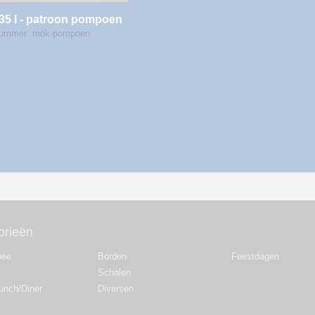
35 l - patroon pompoen
nummer: mok-pompoen
orieën
hee
Borden
Feestdagen
Schalen
Lunch/Diner
Diversen