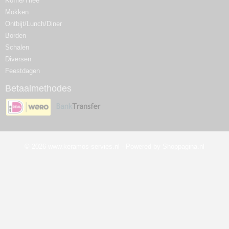
Koffie/Thee
Mokken
Ontbijt/Lunch/Diner
Borden
Schalen
Diversen
Feestdagen
Betaalmethodes
© 2026 www.keramos-servies.nl - Powered by Shoppagina.nl