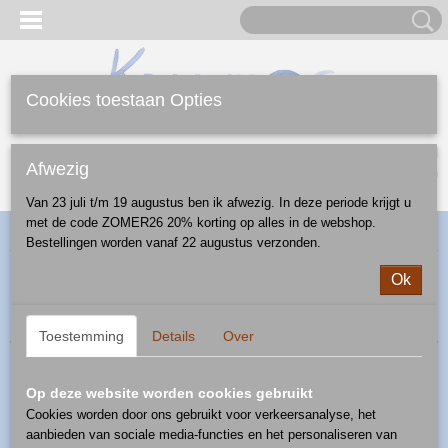
Cookies toestaan Opties
Inloggen
Registreren
UW WINKELWAGEN
Afwezig
Geen producten
(0)
Van 23 juli t/m 19 augustus ben ik afwezig. In deze periode krijgt u
met de code ZOMER26 20% korting op alles in de webshop.
Home
>
Webshop
>
Diversen
> kandelaar/waxinelicht
Bestellingen worden vanaf 22 augustus verzonden.
Ok
Sorteer op:
Toestemming
Details
Over
Op deze website worden cookies gebruikt
Cookies worden door ons gebruikt voor verkeersanalyse, het
aanbieden van sociale media-functies en het personaliseren van