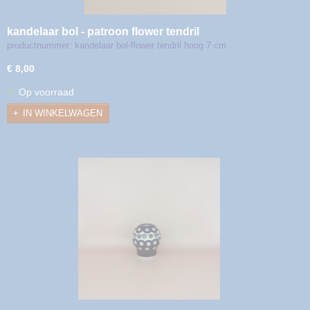
kandelaar bol - patroon flower tendril
productnummer: kandelaar bol-flower tendril hoog 7 cm
€ 8,00
✓
Op voorraad
IN WINKELWAGEN