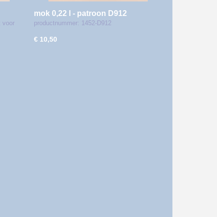
mok 0,22 l - patroon D912
 voor
productnummer: 1452-D912
€ 10,50