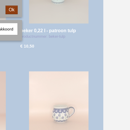
Ok
akkoord
beker 0,22 l - patroon tulp
productnummer: beker-tulp
€ 10,50