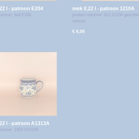
22 l - patroon E204
mok 0,22 l - patroon 1210A
ummer: bell-E204
product nummer: 912-1210A geschikt
senseo
€ 8,00
22 l - patroon A1313A
nummer: 1452-A1313A