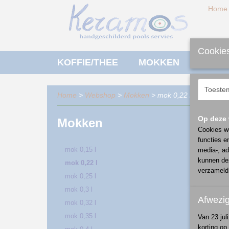
Home
Cookies
KOFFIE/THEE
MOKKEN
ONTBI
Toeste
Home
>
Webshop
>
Mokken
> mok 0,22 l
Op deze 
Mokken
Sorteer
Cookies wo
functies e
mok 0,15 l
media-, ad
kunnen dez
mok 0,22 l
verzameld 
mok 0,25 l
mok 0,3 l
Afwezi
mok 0,32 l
mok 0,35 l
Van 23 jul
korting op