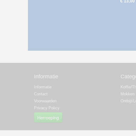
€ 13,00
Informatie
Categ
Informatie
Koffie/T
Contact
Mokken
Voorwaarden
Ontbijt/
Privacy Policy
Herroeping