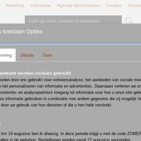
Webshop
Informatie
Agenda fairs/markten
Contact
Voorw
 toestaan Opties
JT/LUNCH/DINER
BORDEN
SCHALEN
D
mming
Details
Over
website worden cookies gebruikt
 op:
rden door ons gebruikt voor verkeersanalyse, het aanbieden van sociale med
n het personaliseren van informatie en advertenties. Daarnaast verlenen we o
vertentie- en analysepartners toegang tot informatie over hoe u onze site gebru
e informatie gebruiken in combinatie met andere gegevens die zij mogelijk 
door uw gebruik van hun diensten of die u hen hebt verstrekt.
g
i t/m 19 augustus ben ik afwezig. In deze periode krijgt u met de code ZOM
 alles in de webshop. Bestellingen worden vanaf 22 augustus verzonden.