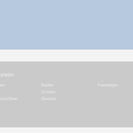
orieën
hee
Borden
Feestdagen
Schalen
Lunch/Diner
Diversen