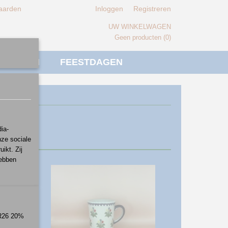
aarden
Inloggen
Registreren
UW WINKELWAGEN
Geen producten
(0)
IVERSEN
FEESTDAGEN
ia-
nze sociale
ikt. Zij
hebben
ER26 20%