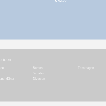
€ 42,00
orieën
hee
Borden
Feestdagen
Schalen
Lunch/Diner
Diversen