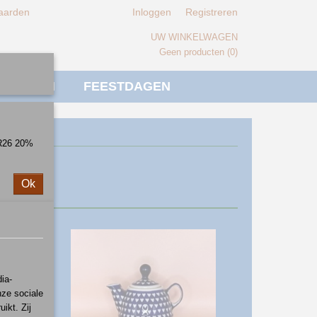
aarden
Inloggen
Registreren
UW WINKELWAGEN
Geen producten
(0)
IVERSEN
FEESTDAGEN
ER26 20%
Ok
ia-
nze sociale
ikt. Zij