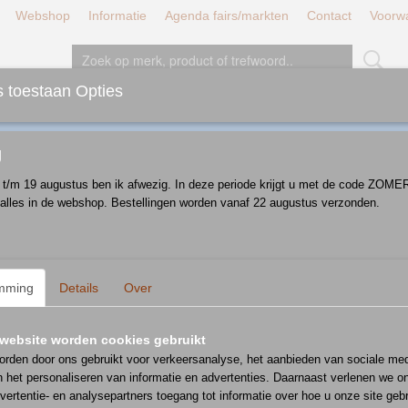
Webshop
Informatie
Agenda fairs/markten
Contact
Voorw
 toestaan Opties
JT/LUNCH/DINER
BORDEN
SCHALEN
D
g
i t/m 19 augustus ben ik afwezig. In deze periode krijgt u met de code ZOM
 alles in de webshop. Bestellingen worden vanaf 22 augustus verzonden.
 op:
mming
Details
Over
website worden cookies gebruikt
rden door ons gebruikt voor verkeersanalyse, het aanbieden van sociale med
n het personaliseren van informatie en advertenties. Daarnaast verlenen we o
vertentie- en analysepartners toegang tot informatie over hoe u onze site gebru