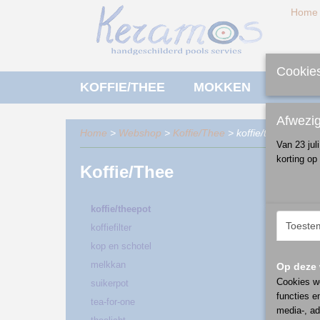
Home
Cookies
KOFFIE/THEE
MOKKEN
ONTBI
Afwezi
Home
>
Webshop
>
Koffie/Thee
> koffie/theepot
Van 23 jul
korting op
Koffie/Thee
Sorteer
koffie/theepot
Toeste
koffiefilter
kop en schotel
melkkan
Op deze 
Cookies wo
suikerpot
functies e
tea-for-one
media-, ad