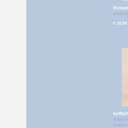
theepo
product
€ 18,50
koffie/
D1242
productn
keramis