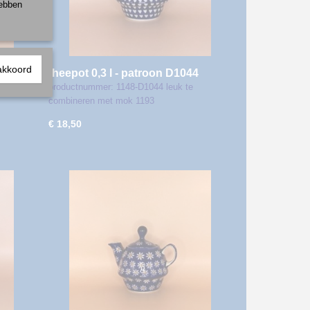
hebben
akkoord
theepot 0,3 l - patroon D1044
productnummer: 1148-D1044 leuk te
combineren met mok 1193
€ 18,50