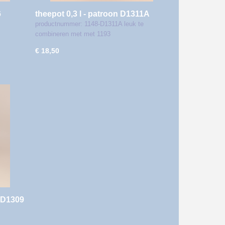
6
theepot 0,3 l - patroon D1311A
productnummer: 1148-D1311A leuk te
combineren met met 1193
€ 18,50
n D1309