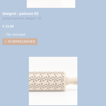
deegrol - patroon 62
productnummer: deegrol - 62
€ 13,50
✓
Op voorraad
IN WINKELWAGEN