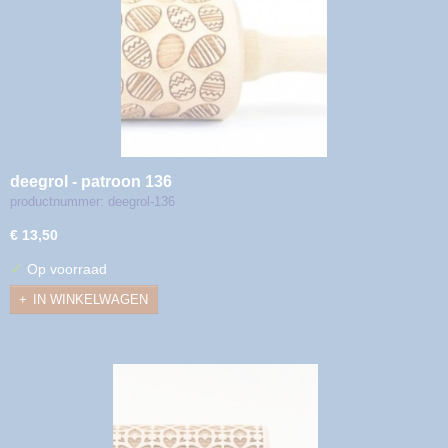
deegrol - patroon 136
productnummer: deegrol-136
€ 13,50
✓
Op voorraad
IN WINKELWAGEN