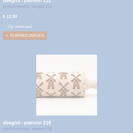
deegrol - patroon 211
productnummer: deegrol-211
€ 13,50
✓
Op voorraad
IN WINKELWAGEN
deegrol - patroon 216
productnummer: deegrol-216