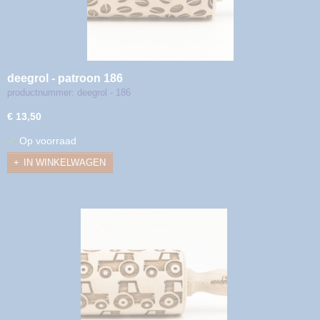
deegrol - patroon 186
productnummer: deegrol - 186
€ 13,50
✓
Op voorraad
IN WINKELWAGEN