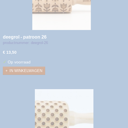
deegrol - patroon 26
productnummer: deegrol-26
€ 13,50
✓
Op voorraad
IN WINKELWAGEN