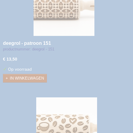
deegrol - patroon 151
productnummer: deegrol - 151
€ 13,50
✓
Op voorraad
IN WINKELWAGEN