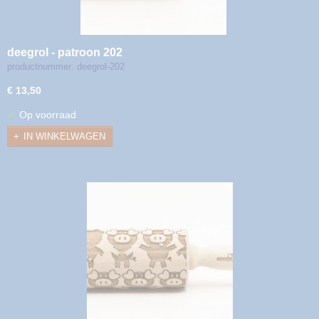
deegrol - patroon 202
productnummer: deegrol-202
€ 13,50
✓
Op voorraad
IN WINKELWAGEN