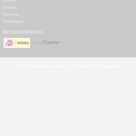
Borden
Schalen
Diversen
Feestdagen
Betaalmethodes
© 2026 www.keramos-servies.nl - Powered by Shoppagina.nl