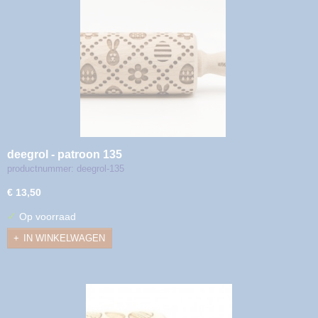
deegrol - patroon 135
productnummer: deegrol-135
€ 13,50
✓
Op voorraad
IN WINKELWAGEN