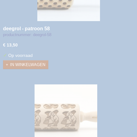
deegrol - patroon 58
productnummer: deegrol-58
€ 13,50
✓
Op voorraad
IN WINKELWAGEN