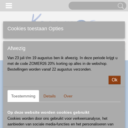
Cookies toestaan Opties
Inloggen
Registreren
UW WINKELWAGEN
Afwezig
Geen producten
(0)
Van 23 juli t/m 19 augustus ben ik afwezig. In deze periode krijgt u
met de code ZOMER26 20% korting op alles in de webshop.
Home
>
Webshop
>
Diversen
> deegrollen/stempels
Bestellingen worden vanaf 22 augustus verzonden.
Ok
Sorteer op:
1
2
»
Toestemming
Details
Over
Op deze website worden cookies gebruikt
Cookies worden door ons gebruikt voor verkeersanalyse, het
aanbieden van sociale media-functies en het personaliseren van