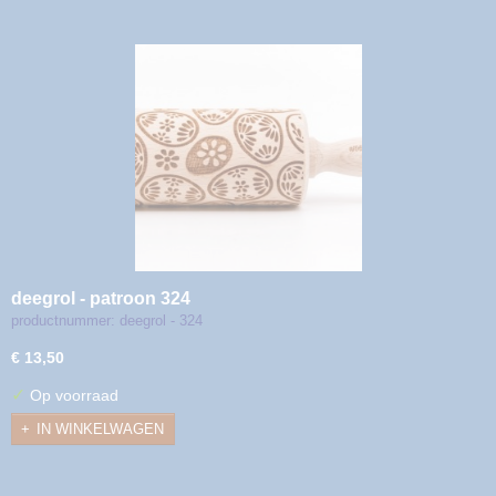
deegrol - patroon 324
productnummer: deegrol - 324
€ 13,50
✓
Op voorraad
IN WINKELWAGEN