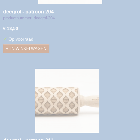
deegrol - patroon 204
productnummer: deegrol-204
€ 13,50
✓
Op voorraad
IN WINKELWAGEN