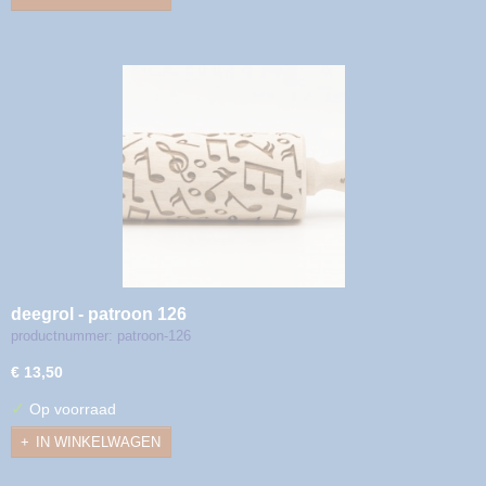
deegrol - patroon 126
productnummer: patroon-126
€ 13,50
✓
Op voorraad
IN WINKELWAGEN