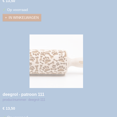
€ 13,50
✓
Op voorraad
IN WINKELWAGEN
deegrol - patroon 111
productnummer: deegrol-111
€ 13,50