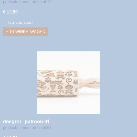
productnummer: deegrol-73
€ 13,50
✓
Op voorraad
IN WINKELWAGEN
deegrol - patroon 91
productnummer: deegrol-91