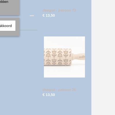
hebben
deegrol - patroon 73
€ 13,50
akkoord
deegrol - patroon 26
€ 13,50