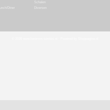
Schalen
Lunch/Diner
Diversen
© 2026 www.keramos-servies.nl - Powered by Shoppagina.nl