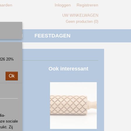
aarden
Inloggen
Registreren
UW WINKELWAGEN
Geen producten
(0)
IVERSEN
FEESTDAGEN
ER26 20%
Ook interessant
Ok
ia-
nze sociale
ikt. Zij