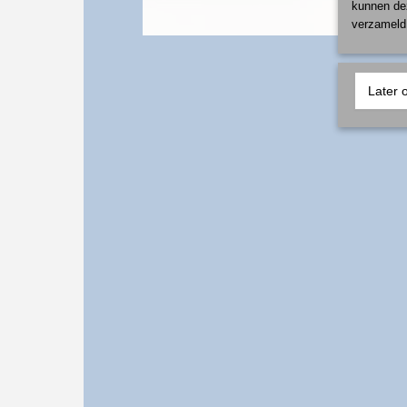
kunnen dez
verzameld 
Later 