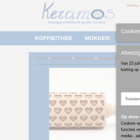
Home
Cookies
KOFFIE/THEE
MOKKEN
ONTBI
Afwezi
Home
>
Webshop
>
Diversen
>
deegrollen/stempels
Van 23 jul
korting op
Toeste
Op deze 
Cookies wo
functies e
media-, ad