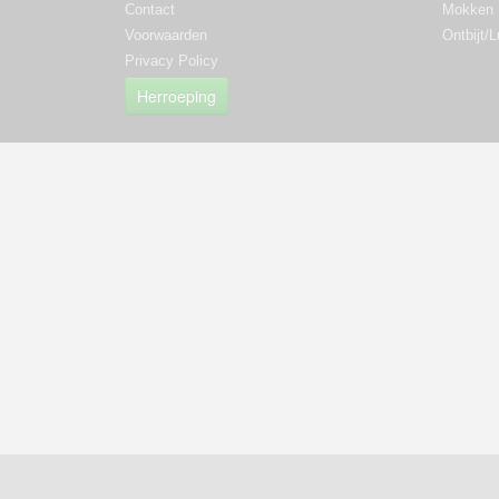
Contact
Mokken
Voorwaarden
Ontbijt/
Privacy Policy
Herroeping