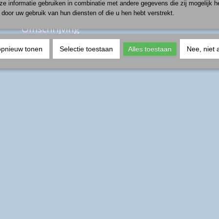
e informatie gebruiken in combinatie met andere gegevens die zij mogelijk 
door uw gebruik van hun diensten of die u hen hebt verstrekt.
Omschrijving
productnummer: deegrol-11
opnieuw tonen
Selectie toestaan
Alles toestaan
Nee, niet 