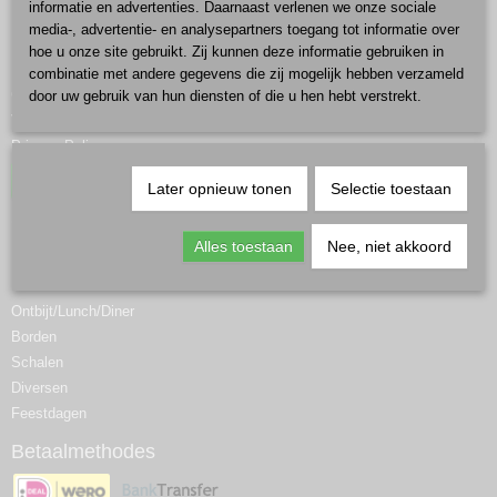
informatie en advertenties. Daarnaast verlenen we onze sociale
Informatie
media-, advertentie- en analysepartners toegang tot informatie over
hoe u onze site gebruikt. Zij kunnen deze informatie gebruiken in
Informatie
combinatie met andere gegevens die zij mogelijk hebben verzameld
Contact
door uw gebruik van hun diensten of die u hen hebt verstrekt.
Voorwaarden
Privacy Policy
Herroeping
Later opnieuw tonen
Selectie toestaan
Categorieën
Alles toestaan
Nee, niet akkoord
Koffie/Thee
Mokken
Ontbijt/Lunch/Diner
Borden
Schalen
Diversen
Feestdagen
Betaalmethodes