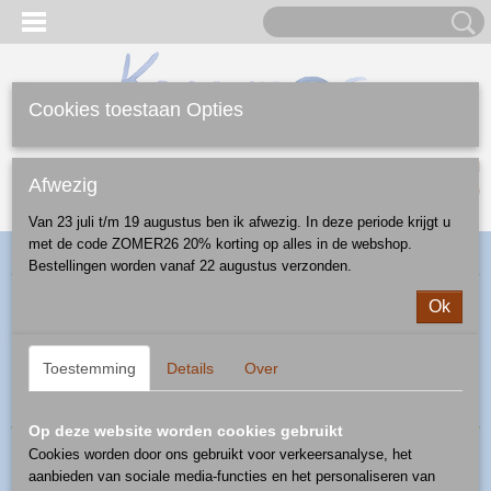
Cookies toestaan Opties
Inloggen
Registreren
UW WINKELWAGEN
Afwezig
Geen producten
(0)
Van 23 juli t/m 19 augustus ben ik afwezig. In deze periode krijgt u
met de code ZOMER26 20% korting op alles in de webshop.
Home
>
Webshop
>
Diversen
> decoratie
Bestellingen worden vanaf 22 augustus verzonden.
Ok
Sorteer op:
1
2
»
Toestemming
Details
Over
Op deze website worden cookies gebruikt
Cookies worden door ons gebruikt voor verkeersanalyse, het
aanbieden van sociale media-functies en het personaliseren van