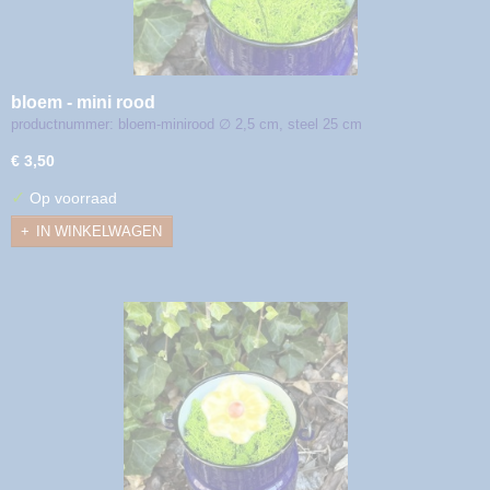
bloem - mini rood
productnummer: bloem-minirood ∅ 2,5 cm, steel 25 cm
€ 3,50
✓
Op voorraad
IN WINKELWAGEN