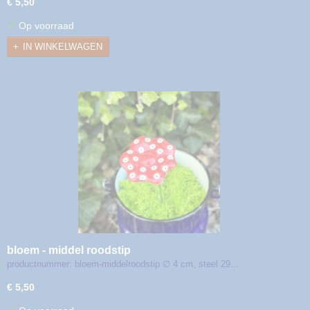
€ 5,50
✓
Op voorraad
IN WINKELWAGEN
bloem - middel roodstip
productnummer: bloem-middelroodstip ∅ 4 cm, steel 29…
€ 5,50