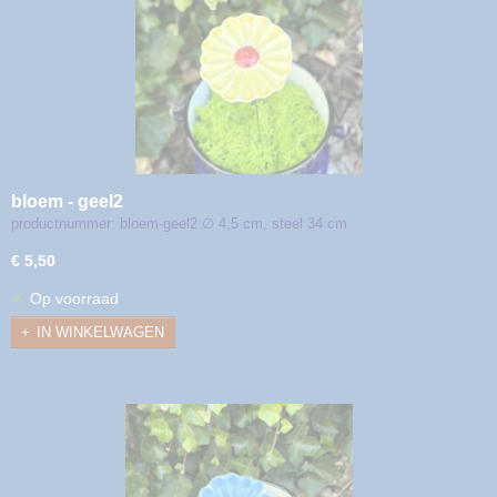
bloem - geel2
productnummer: bloem-geel2 ∅ 4,5 cm, steel 34 cm
€ 5,50
✓
Op voorraad
IN WINKELWAGEN