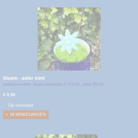
bloem - aster mint
productnummer: bloem-astermint ∅ 4,5 cm, steel 39 cm
€ 5,50
✓
Op voorraad
IN WINKELWAGEN