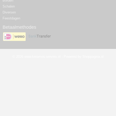
Borden
Schalen
Diversen
Feestdagen
Betaalmethodes
© 2026 www.keramos-servies.nl - Powered by Shoppagina.nl