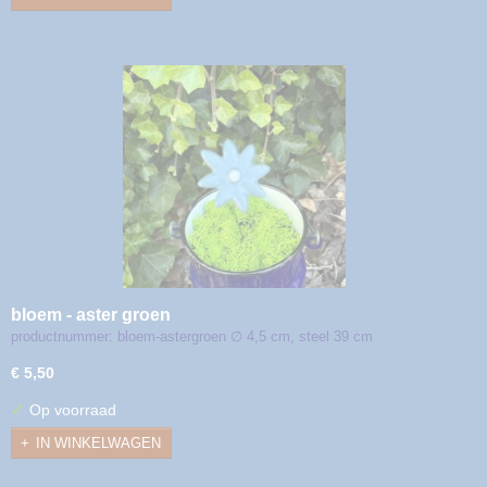
bloem - aster groen
productnummer: bloem-astergroen ∅ 4,5 cm, steel 39 cm
€ 5,50
✓
Op voorraad
IN WINKELWAGEN