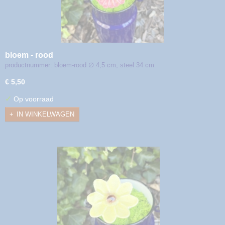
bloem - rood
productnummer: bloem-rood ∅ 4,5 cm, steel 34 cm
€ 5,50
✓
Op voorraad
IN WINKELWAGEN