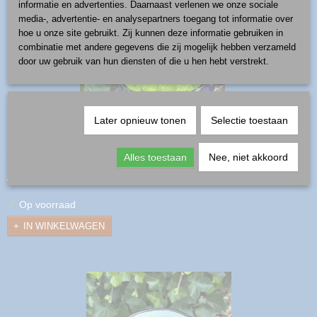
informatie en advertenties. Daarnaast verlenen we onze sociale
media-, advertentie- en analysepartners toegang tot informatie over
hoe u onze site gebruikt. Zij kunnen deze informatie gebruiken in
combinatie met andere gegevens die zij mogelijk hebben verzameld
door uw gebruik van hun diensten of die u hen hebt verstrekt.
Later opnieuw tonen
Selectie toestaan
bloem - mini blauw
productnummer: bloem-miniblauw ∅ 2,5 cm, steel 25 cm
Alles toestaan
Nee, niet akkoord
€ 3,50
✓
Op voorraad
IN WINKELWAGEN