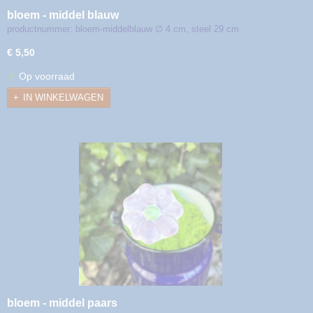
bloem - middel blauw
productnummer: bloem-middelblauw ∅ 4 cm, steel 29 cm
€ 5,50
✓
Op voorraad
IN WINKELWAGEN
bloem - middel paars