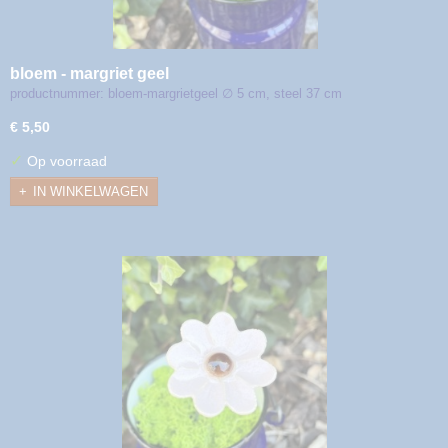
bloem - margriet geel
productnummer: bloem-margrietgeel ∅ 5 cm, steel 37 cm
€ 5,50
✓
Op voorraad
IN WINKELWAGEN