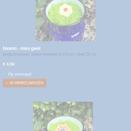
bloem - mini geel
productnummer: bloem-minigeel ∅ 2,5 cm, steel 25 cm
€ 3,50
✓
Op voorraad
IN WINKELWAGEN