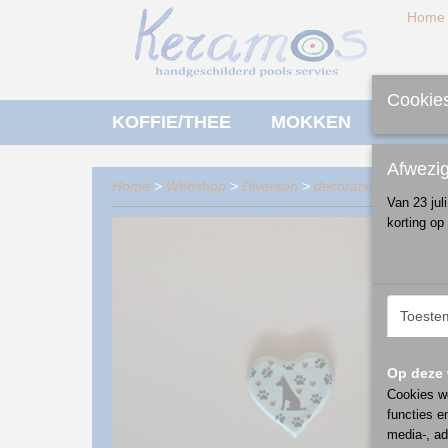
Home
Cookies
KOFFIE/THEE
MOKKEN
ONTBI
Afwezi
Home
>
Webshop
>
Diversen
>
decoratie
> hart mag
Van 23 jul
korting op
Toeste
Op deze 
Cookies wo
functies e
media-, ad