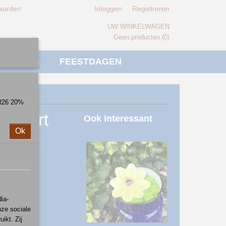
aarden
Inloggen
Registreren
UW WINKELWAGEN
Geen producten
(0)
IVERSEN
FEESTDAGEN
ER26 20%
dzwart
Ook interessant
Ok
ia-
nze sociale
ikt. Zij