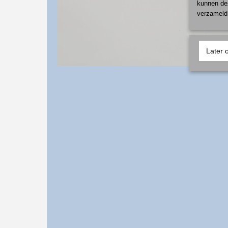
kunnen dez
verzameld 
Later 