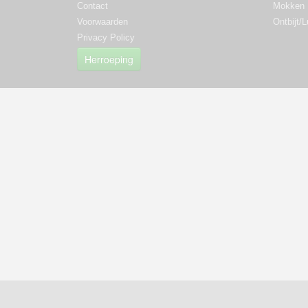
Contact
Mokken
Voorwaarden
Ontbijt/
Privacy Policy
Herroeping