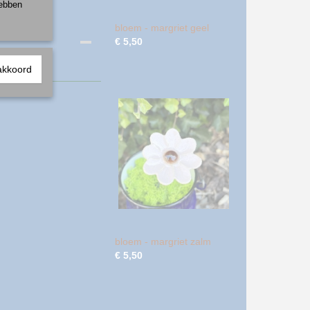
hebben
bloem - margriet geel
€ 5,50
akkoord
bloem - margriet zalm
€ 5,50