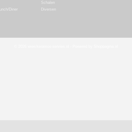
Schalen
Lunch/Diner
Diversen
© 2026 www.keramos-servies.nl - Powered by Shoppagina.nl