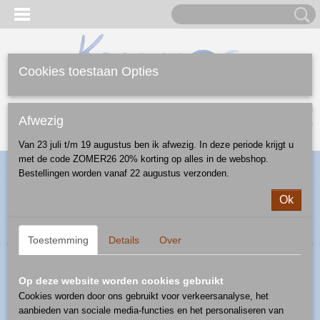
Cookies toestaan Opties
Inloggen
Registreren
UW WINKELWAGEN
Afwezig
Geen producten
(0)
Van 23 juli t/m 19 augustus ben ik afwezig. In deze periode krijgt u
met de code ZOMER26 20% korting op alles in de webshop.
Home
>
Webshop
>
Schalen
> nestschalen
Bestellingen worden vanaf 22 augustus verzonden.
Ok
Sorteer op:
Toestemming
Details
Over
Op deze website worden cookies gebruikt
Cookies worden door ons gebruikt voor verkeersanalyse, het
aanbieden van sociale media-functies en het personaliseren van