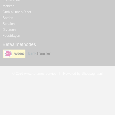
Koffie/Thee
Mokken
Ontbijt/Lunch/Diner
Borden
Schalen
Diversen
Feestdagen
Betaalmethodes
© 2026 www.keramos-servies.nl - Powered by Shoppagina.nl