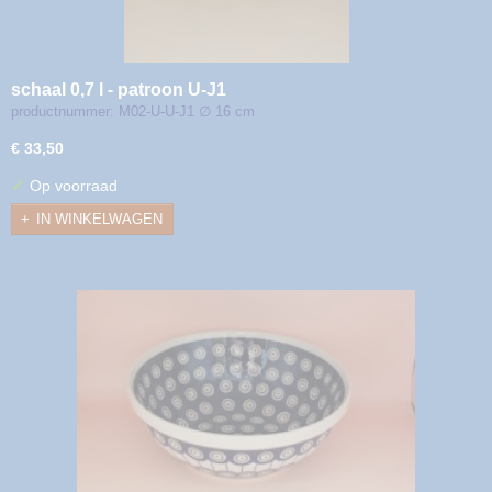
schaal 0,7 l - patroon U-J1
productnummer: M02-U-U-J1 ∅ 16 cm
€ 33,50
✓
Op voorraad
IN WINKELWAGEN