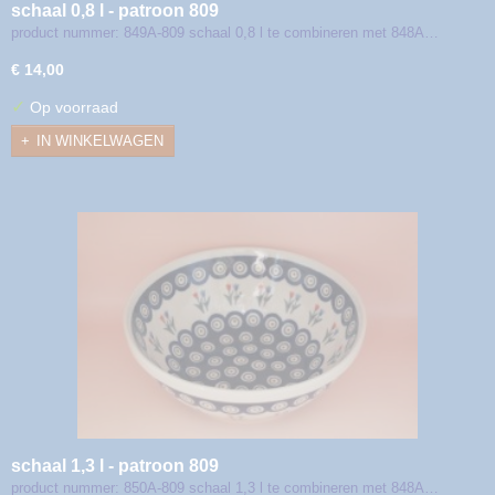
schaal 0,8 l - patroon 809
product nummer: 849A-809 schaal 0,8 l te combineren met 848A…
€ 14,00
✓
Op voorraad
IN WINKELWAGEN
schaal 1,3 l - patroon 809
product nummer: 850A-809 schaal 1,3 l te combineren met 848A…