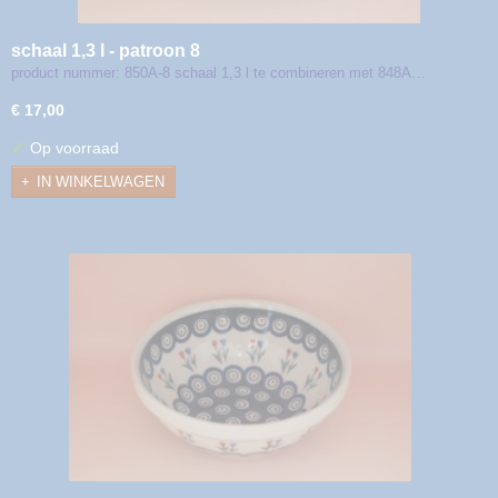
schaal 1,3 l - patroon 8
product nummer: 850A-8 schaal 1,3 l te combineren met 848A…
€ 17,00
✓
Op voorraad
IN WINKELWAGEN