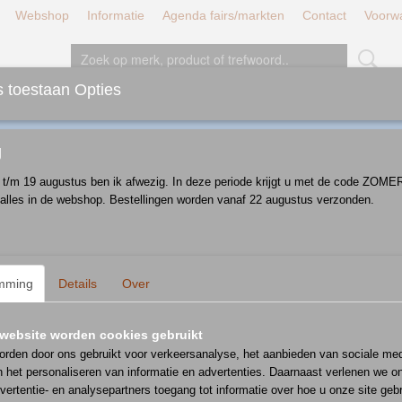
Webshop
Informatie
Agenda fairs/markten
Contact
Voorw
 toestaan Opties
JT/LUNCH/DINER
BORDEN
SCHALEN
D
g
i t/m 19 augustus ben ik afwezig. In deze periode krijgt u met de code ZOM
 alles in de webshop. Bestellingen worden vanaf 22 augustus verzonden.
 op:
mming
Details
Over
website worden cookies gebruikt
rden door ons gebruikt voor verkeersanalyse, het aanbieden van sociale med
n het personaliseren van informatie en advertenties. Daarnaast verlenen we o
vertentie- en analysepartners toegang tot informatie over hoe u onze site gebru