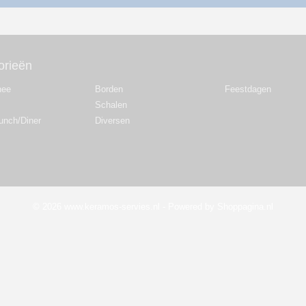
orieën
hee
Borden
Feestdagen
Schalen
Lunch/Diner
Diversen
© 2026 www.keramos-servies.nl - Powered by Shoppagina.nl