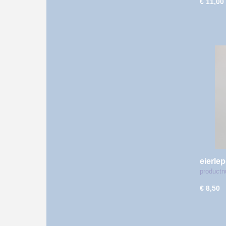
€ 11,00
eierlep
productn
€ 8,50