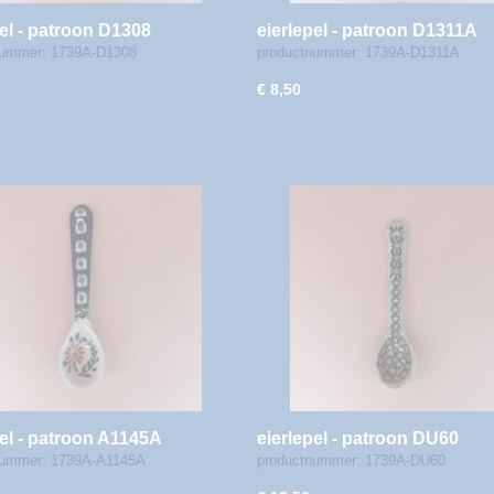
pel - patroon D1308
eierlepel - patroon D1311A
nummer: 1739A-D1308
productnummer: 1739A-D1311A
€ 8,50
pel - patroon A1145A
eierlepel - patroon DU60
nummer: 1739A-A1145A
productnummer: 1739A-DU60