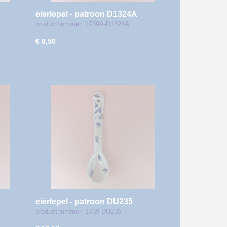
eierlepel - patroon D1324A
productnummer: 1739A-D1324A
€ 8,50
eierlepel - patroon DU235
productnummer: 1739-DU235