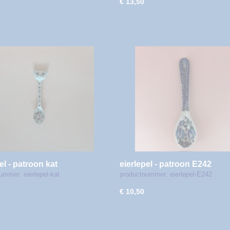
€ 13,50
el - patroon kat
eierlepel - patroon E242
ummer: eierlepel-kat
productnummer: eierlepel-E242
€ 10,50