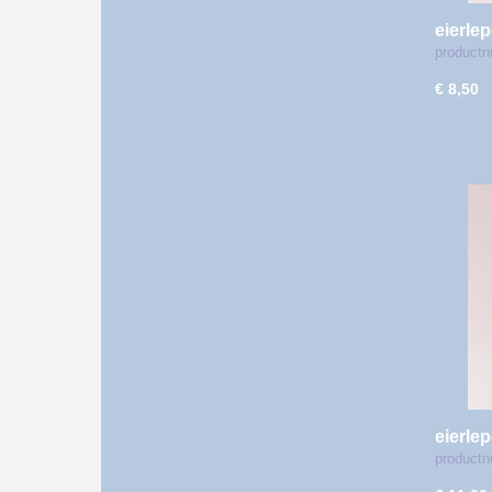
eierle
product
€ 8,50
eierle
product