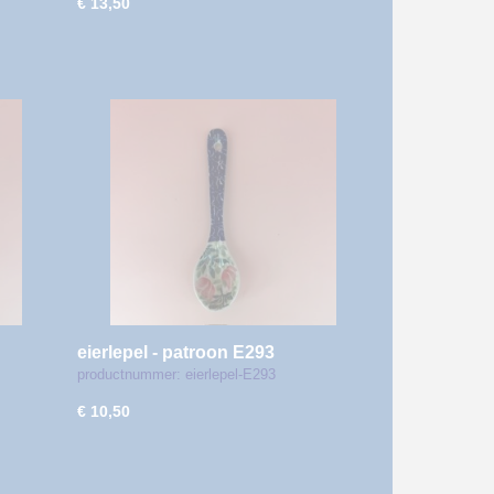
€ 13,50
eierlepel - patroon E293
productnummer: eierlepel-E293
€ 10,50