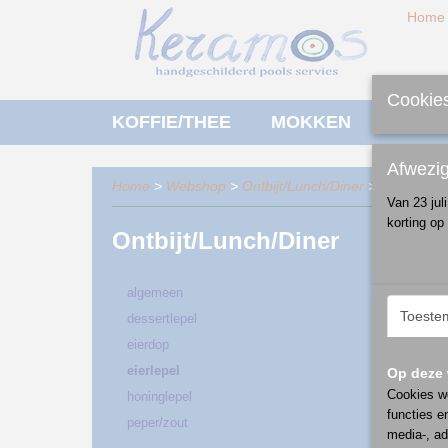
Home
Cookies
KOFFIE/THEE
MOKKEN
ONTBI
Afwezi
Home
>
Webshop
>
Ontbijt/Lunch/Diner
> eierlepel
Van 23 jul
korting op
Ontbijt/Lunch/Diner
Sorteer
algemeen
Toeste
dessertlepel
eierdop
eierlepel
Op deze 
Cookies wo
honinglepel
functies e
peper/zout
media-, ad