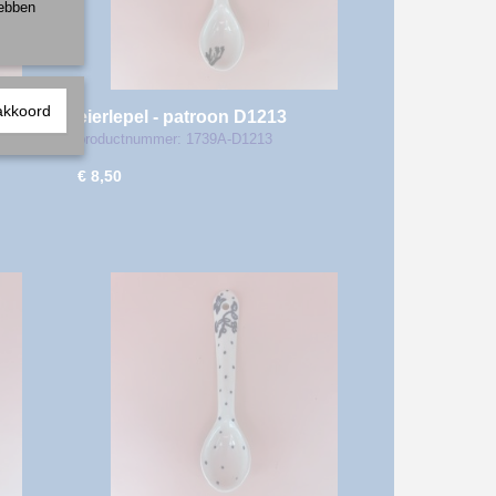
hebben
akkoord
eierlepel - patroon D1213
productnummer: 1739A-D1213
€ 8,50