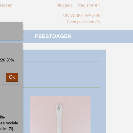
aarden
Inloggen
Registreren
UW WINKELWAGEN
Geen producten
(0)
IVERSEN
FEESTDAGEN
ER26 20%
Ok
ia-
nze sociale
ikt. Zij