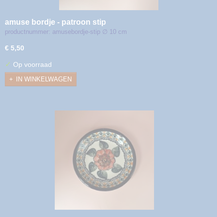
amuse bordje - patroon stip
productnummer: amusebordje-stip ∅ 10 cm
€ 5,50
✓
Op voorraad
IN WINKELWAGEN