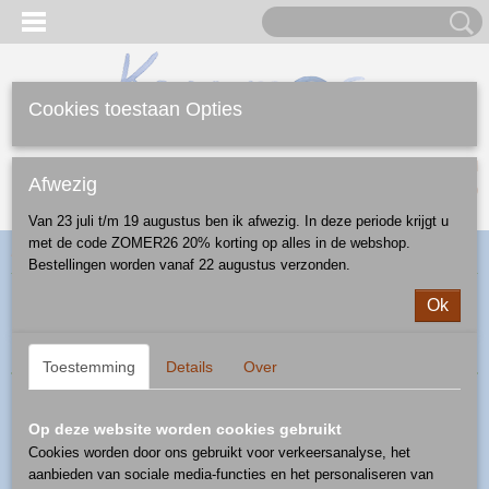
Cookies toestaan Opties
Inloggen
Registreren
UW WINKELWAGEN
Afwezig
Geen producten
(0)
Van 23 juli t/m 19 augustus ben ik afwezig. In deze periode krijgt u
met de code ZOMER26 20% korting op alles in de webshop.
Home
>
Webshop
>
Borden
> amuse bordje
Bestellingen worden vanaf 22 augustus verzonden.
Ok
Sorteer op:
Toestemming
Details
Over
Op deze website worden cookies gebruikt
Cookies worden door ons gebruikt voor verkeersanalyse, het
aanbieden van sociale media-functies en het personaliseren van