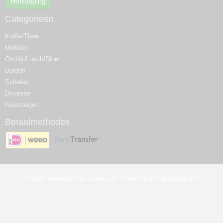
Herroeping
Categorieën
Koffie/Thee
Mokken
Ontbijt/Lunch/Diner
Borden
Schalen
Diversen
Feestdagen
Betaalmethodes
© 2026 www.keramos-servies.nl - Powered by Shoppagina.nl