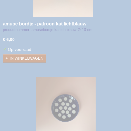
amuse bordje - patroon kat lichtblauw
productnummer: amusebordje-katlichtblauw ∅ 10 cm
€ 6,00
✓
Op voorraad
IN WINKELWAGEN