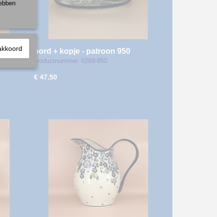
hebben
akkoord
bord + kopje - patroon 950
productnummer: 0269-950
€ 47,50