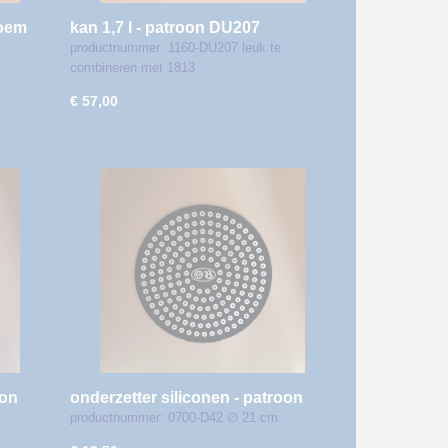
loem
kan 1,7 l - patroon DU207
productnummer: 1160-DU207 leuk te
combineren met 1813
€ 57,00
oon
onderzetter siliconen - patroon
D42
productnummer: 0700-D42 ∅ 21 cm