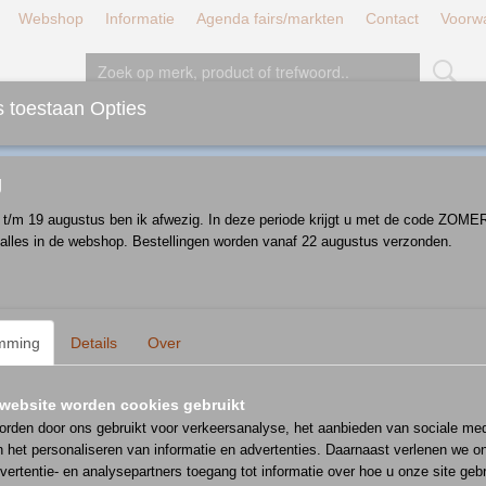
Webshop
Informatie
Agenda fairs/markten
Contact
Voorw
 toestaan Opties
JT/LUNCH/DINER
BORDEN
SCHALEN
D
g
i t/m 19 augustus ben ik afwezig. In deze periode krijgt u met de code ZOM
 alles in de webshop. Bestellingen worden vanaf 22 augustus verzonden.
 op:
mming
Details
Over
website worden cookies gebruikt
rden door ons gebruikt voor verkeersanalyse, het aanbieden van sociale med
n het personaliseren van informatie en advertenties. Daarnaast verlenen we o
vertentie- en analysepartners toegang tot informatie over hoe u onze site gebru