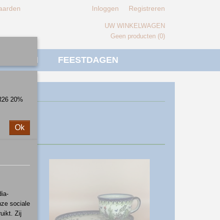
aarden
Inloggen
Registreren
UW WINKELWAGEN
Geen producten
(0)
IVERSEN
FEESTDAGEN
ER26 20%
Ok
ia-
nze sociale
ikt. Zij