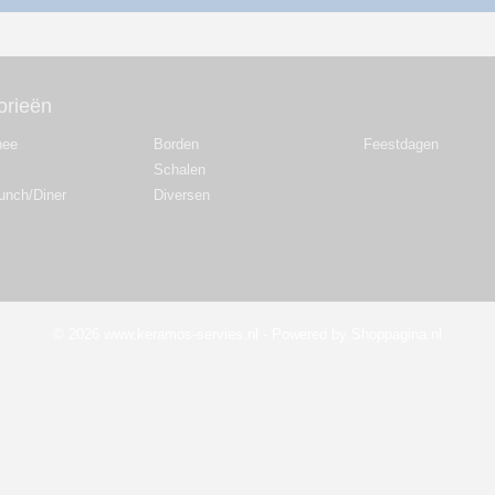
orieën
hee
Borden
Feestdagen
Schalen
Lunch/Diner
Diversen
© 2026 www.keramos-servies.nl - Powered by Shoppagina.nl