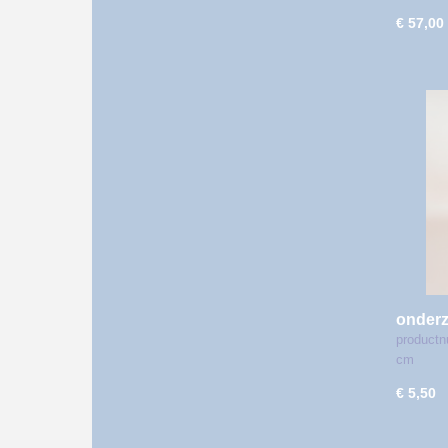
€ 57,00
onderz
productn
cm
€ 5,50