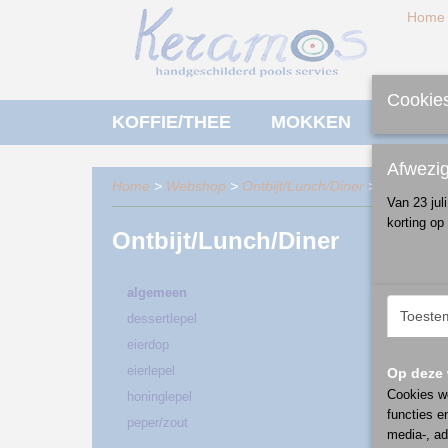
Home
Cookies
KOFFIE/THEE
MOKKEN
ONTBI
Afwezi
Home
>
Webshop
>
Ontbijt/Lunch/Diner
> algemeen
Van 23 jul
korting op
Ontbijt/Lunch/Diner
Sorteer
algemeen
Toeste
dessertlepel
eierdop
eierlepel
Op deze 
Cookies wo
honinglepel
functies e
peper/zout
media-, ad