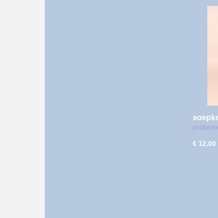
soepko
productn
€ 12,00