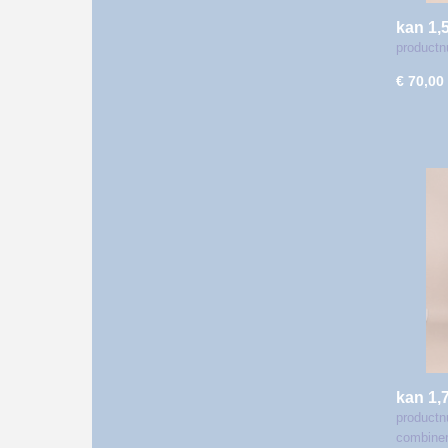
kan 1,5
art
productn
€ 70,00
kan 1,
productn
combine