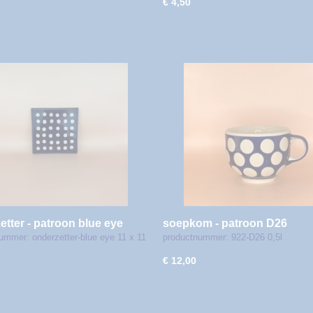
€ 4,50
etter - patroon blue eye
soepkom - patroon D26
ummer: onderzetter-blue eye 11 x 11
productnummer: 922-D26 0,5l
€ 12,00