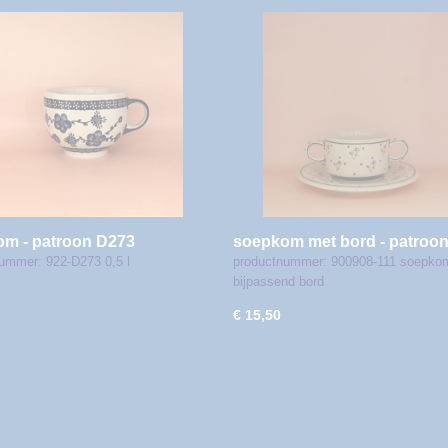
m - patroon D273
soepkom met bord - patroon
ummer: 922-D273 0,5 l
productnummer: 900908-111 soepko
bijpassend bord
€ 15,50