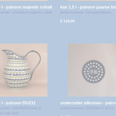
 l - patroon majestic cobalt
kan 1,5 l - patroon paarse b
unikat
ummer: schenkkan-majestic cobalt
productnummer: kan-paarsebloem
€ 110,00
7 l - patroon DU231
onderzetter siliconen - patr
D42
ummer: 1160-DU231 leuk te
productnummer: 0150-D42 ∅ 10 cm
ren met 1813