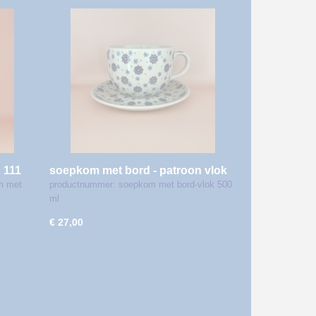
 111
soepkom met bord - patroon vlok
m met
productnummer: soepkom met bord-vlok 500
ml
€ 27,00