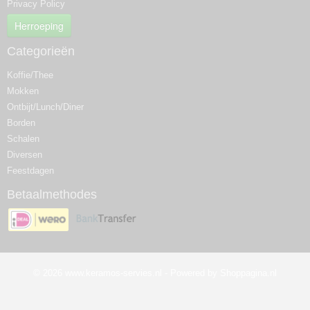
Privacy Policy
Herroeping
Categorieën
Koffie/Thee
Mokken
Ontbijt/Lunch/Diner
Borden
Schalen
Diversen
Feestdagen
Betaalmethodes
© 2026 www.keramos-servies.nl - Powered by Shoppagina.nl