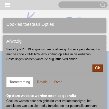
Cookies toestaan Opties
Inloggen
Registreren
UW WINKELWAGEN
Afwezig
Geen producten
(0)
Van 23 juli t/m 19 augustus ben ik afwezig. In deze periode krijgt u
met de code ZOMER26 20% korting op alles in de webshop.
Home
>
Webshop
>
Feestdagen
> Pasen
Bestellingen worden vanaf 22 augustus verzonden.
Ok
Sorteer op:
Toestemming
Details
Over
Op deze website worden cookies gebruikt
Cookies worden door ons gebruikt voor verkeersanalyse, het
aanbieden van sociale media-functies en het personaliseren van