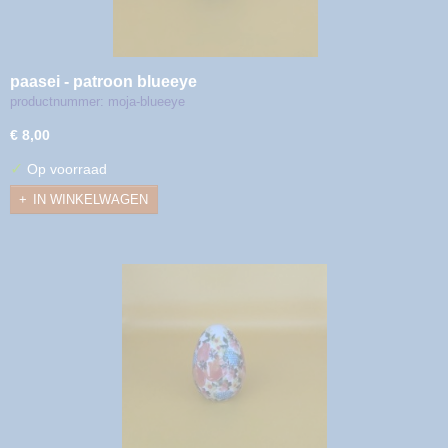
paasei - patroon blueeye
productnummer: moja-blueeye
€ 8,00
✓
Op voorraad
IN WINKELWAGEN