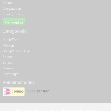
Contact
Voorwaarden
Privacy Policy
Herroeping
Categorieën
Koffie/Thee
Mokken
Ontbijt/Lunch/Diner
Borden
Schalen
Diversen
Feestdagen
Betaalmethodes
© 2026 www.keramos-servies.nl - Powered by Shoppagina.nl