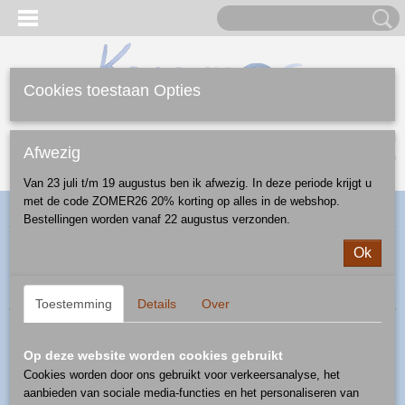
Cookies toestaan Opties
Inloggen
Registreren
UW WINKELWAGEN
Afwezig
Geen producten
(0)
Van 23 juli t/m 19 augustus ben ik afwezig. In deze periode krijgt u
met de code ZOMER26 20% korting op alles in de webshop.
Home
>
Webshop
>
Diversen
> tapasschaaltje
Bestellingen worden vanaf 22 augustus verzonden.
Ok
Sorteer op:
Toestemming
Details
Over
Op deze website worden cookies gebruikt
Cookies worden door ons gebruikt voor verkeersanalyse, het
aanbieden van sociale media-functies en het personaliseren van