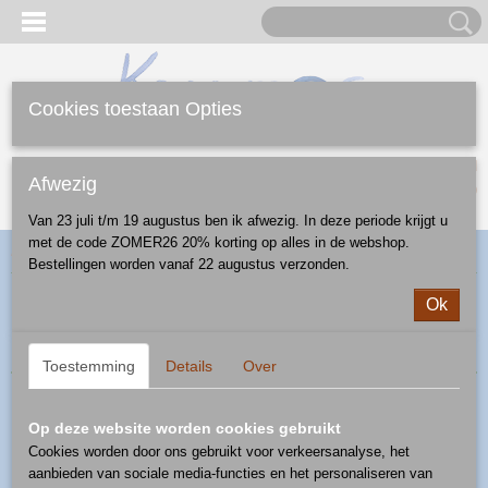
Cookies toestaan Opties
Inloggen
Registreren
UW WINKELWAGEN
Afwezig
Geen producten
(0)
Van 23 juli t/m 19 augustus ben ik afwezig. In deze periode krijgt u
met de code ZOMER26 20% korting op alles in de webshop.
Home
>
Webshop
>
Mokken
> mok 0,15 l
Bestellingen worden vanaf 22 augustus verzonden.
Ok
Sorteer op:
Toestemming
Details
Over
Op deze website worden cookies gebruikt
Cookies worden door ons gebruikt voor verkeersanalyse, het
aanbieden van sociale media-functies en het personaliseren van