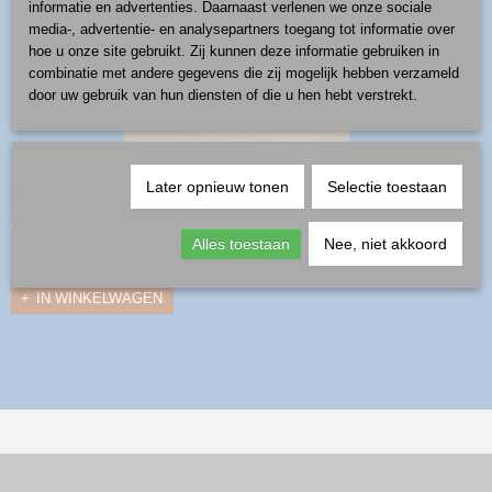
informatie en advertenties. Daarnaast verlenen we onze sociale
media-, advertentie- en analysepartners toegang tot informatie over
hoe u onze site gebruikt. Zij kunnen deze informatie gebruiken in
combinatie met andere gegevens die zij mogelijk hebben verzameld
door uw gebruik van hun diensten of die u hen hebt verstrekt.
mok 0,15 l - patroon 950
Later opnieuw tonen
Selectie toestaan
productnummer: 0331-950
€ 23,00
Alles toestaan
Nee, niet akkoord
✓
Op voorraad
IN WINKELWAGEN