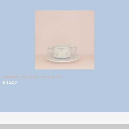
soepkom met bord - patroon 111
€ 15,50