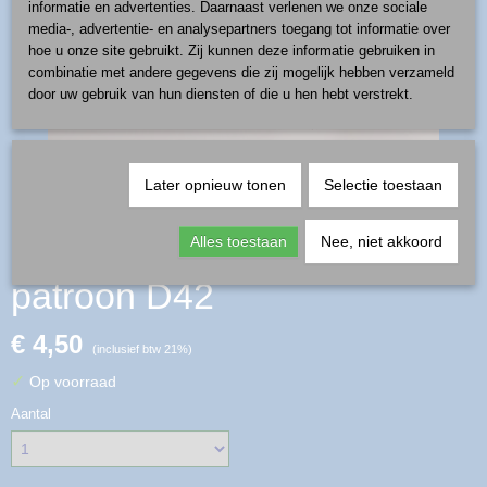
informatie en advertenties. Daarnaast verlenen we onze sociale
media-, advertentie- en analysepartners toegang tot informatie over
hoe u onze site gebruikt. Zij kunnen deze informatie gebruiken in
combinatie met andere gegevens die zij mogelijk hebben verzameld
door uw gebruik van hun diensten of die u hen hebt verstrekt.
Later opnieuw tonen
Selectie toestaan
onderzetter siliconen -
Alles toestaan
Nee, niet akkoord
patroon D42
€ 4,50
(inclusief btw 21%)
✓
Op voorraad
Aantal