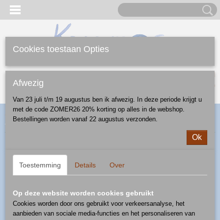
Cookies toestaan Opties
Inloggen
Registreren
UW WINKELWAGEN
Afwezig
Geen producten
(0)
Van 23 juli t/m 19 augustus ben ik afwezig. In deze periode krijgt u
met de code ZOMER26 20% korting op alles in de webshop.
Home
>
Webshop
>
Ontbijt/Lunch/Diner
>
algemeen
> onderzetter
Bestellingen worden vanaf 22 augustus verzonden.
siliconen - patroon D42
Ok
Toestemming
Details
Over
Op deze website worden cookies gebruikt
Cookies worden door ons gebruikt voor verkeersanalyse, het
aanbieden van sociale media-functies en het personaliseren van