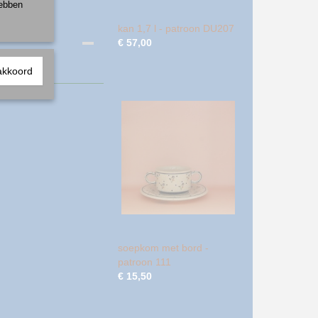
hebben
kan 1,7 l - patroon DU207
€ 57,00
akkoord
soepkom met bord -
patroon 111
€ 15,50