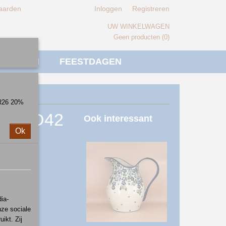
aarden
Inloggen
Registreren
UW WINKELWAGEN
Geen producten
(0)
IVERSEN
FEESTDAGEN
ER26 20%
troon D42
Ook interessant
Ok
ia-
nze sociale
ikt. Zij