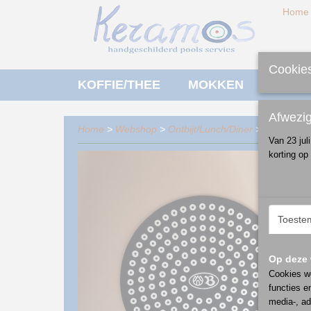
Home
Cookies
KOFFIE/THEE
MOKKEN
ONTBI
Afwezi
Home
>
Webshop
>
Ontbijt/Lunch/Diner
>
algemeen
Van 23 jul
korting op
Toeste
Op deze 
Cookies wo
functies e
media-, ad