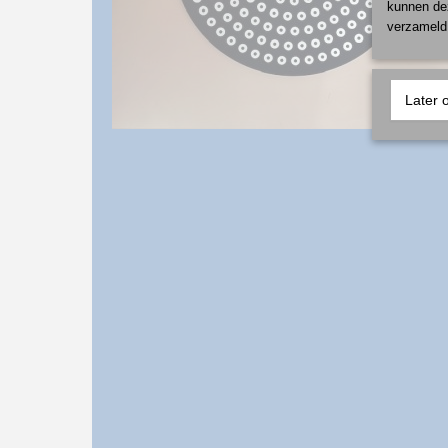
kunnen dez
verzameld 
Later 