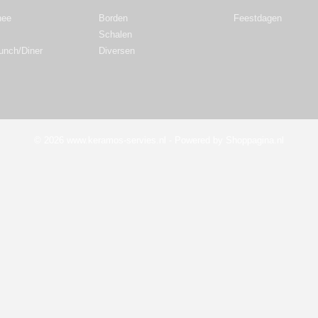
hee
Borden
Feestdagen
Schalen
Lunch/Diner
Diversen
© 2026 www.keramos-servies.nl - Powered by Shoppagina.nl