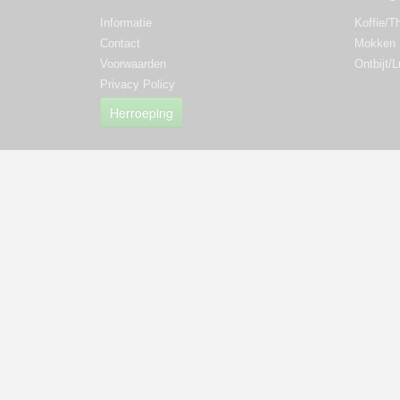
Informatie
Koffie/T
Contact
Mokken
Voorwaarden
Ontbijt/
Privacy Policy
Herroeping