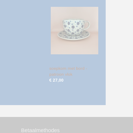
soepkom met bord -
patroon vlok
€ 27,00
Betaalmethodes