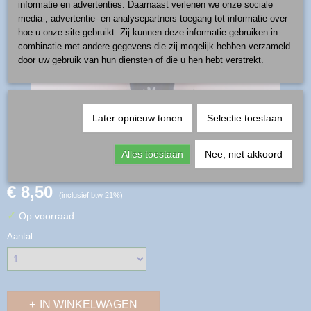
informatie en advertenties. Daarnaast verlenen we onze sociale
media-, advertentie- en analysepartners toegang tot informatie over
hoe u onze site gebruikt. Zij kunnen deze informatie gebruiken in
combinatie met andere gegevens die zij mogelijk hebben verzameld
door uw gebruik van hun diensten of die u hen hebt verstrekt.
Later opnieuw tonen
Selectie toestaan
eierlepel - patroon D1311A
Alles toestaan
Nee, niet akkoord
€ 8,50
(inclusief btw 21%)
✓
Op voorraad
Aantal
IN WINKELWAGEN