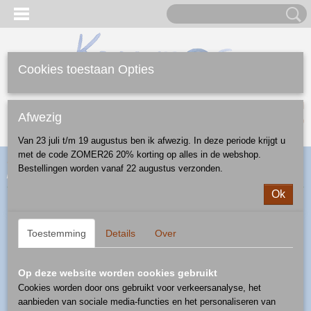
Cookies toestaan Opties
Inloggen
Registreren
UW WINKELWAGEN
Afwezig
Geen producten
(0)
Van 23 juli t/m 19 augustus ben ik afwezig. In deze periode krijgt u
met de code ZOMER26 20% korting op alles in de webshop.
Home
>
Webshop
>
Ontbijt/Lunch/Diner
>
eierlepel
> eierlepel -
Bestellingen worden vanaf 22 augustus verzonden.
patroon D1311A
Ok
Toestemming
Details
Over
Op deze website worden cookies gebruikt
Cookies worden door ons gebruikt voor verkeersanalyse, het
aanbieden van sociale media-functies en het personaliseren van