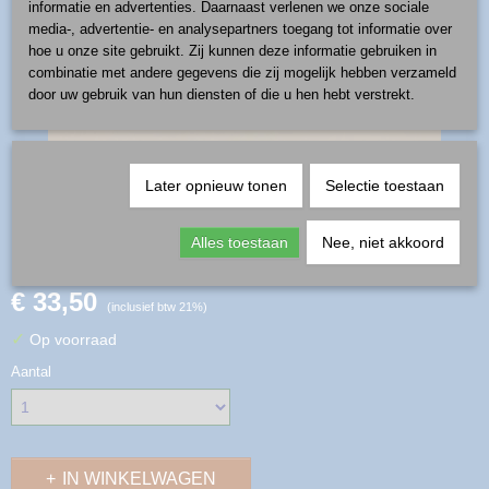
informatie en advertenties. Daarnaast verlenen we onze sociale
media-, advertentie- en analysepartners toegang tot informatie over
hoe u onze site gebruikt. Zij kunnen deze informatie gebruiken in
combinatie met andere gegevens die zij mogelijk hebben verzameld
door uw gebruik van hun diensten of die u hen hebt verstrekt.
Later opnieuw tonen
Selectie toestaan
schaal 0,7 l - patroon U-J1
Alles toestaan
Nee, niet akkoord
€ 33,50
(inclusief btw 21%)
✓
Op voorraad
Aantal
IN WINKELWAGEN