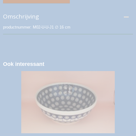
Omschrijving
productnummer: M02-U-U-J1 ∅ 16 cm
Ook interessant