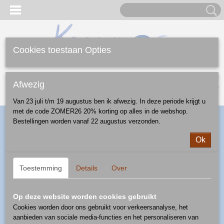
Cookies toestaan Opties
Inloggen
Registreren
UW WINKELWAGEN
Afwezig
Geen producten
(0)
Van 23 juli t/m 19 augustus ben ik afwezig. In deze periode krijgt u
met de code ZOMER26 20% korting op alles in de webshop.
Home
>
Webshop
>
Schalen
>
nestschalen
> schaal 0,7 l - patroon
Bestellingen worden vanaf 22 augustus verzonden.
U-J1
Ok
Toestemming
Details
Over
Op deze website worden cookies gebruikt
Cookies worden door ons gebruikt voor verkeersanalyse, het
aanbieden van sociale media-functies en het personaliseren van