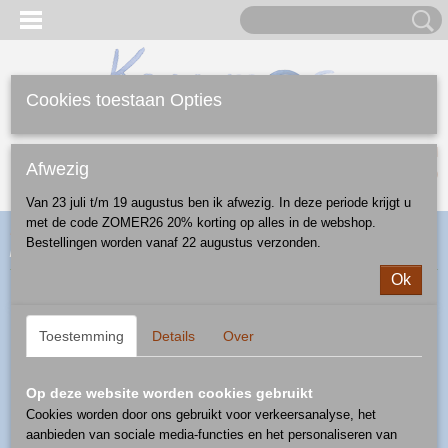
Cookies toestaan Opties
Inloggen
Registreren
UW WINKELWAGEN
Afwezig
Geen producten
(0)
Van 23 juli t/m 19 augustus ben ik afwezig. In deze periode krijgt u
met de code ZOMER26 20% korting op alles in de webshop.
Home
>
Webshop
>
Diversen
>
deegrollen/stempels
> deegrol -
Bestellingen worden vanaf 22 augustus verzonden.
patroon 121
Ok
Toestemming
Details
Over
Op deze website worden cookies gebruikt
Cookies worden door ons gebruikt voor verkeersanalyse, het
aanbieden van sociale media-functies en het personaliseren van