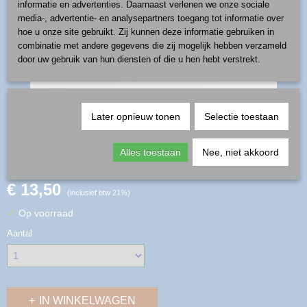
informatie en advertenties. Daarnaast verlenen we onze sociale
media-, advertentie- en analysepartners toegang tot informatie over
hoe u onze site gebruikt. Zij kunnen deze informatie gebruiken in
combinatie met andere gegevens die zij mogelijk hebben verzameld
door uw gebruik van hun diensten of die u hen hebt verstrekt.
Later opnieuw tonen
Selectie toestaan
deegrol - patroon 121
Alles toestaan
Nee, niet akkoord
€ 13,50
(inclusief btw 21%)
✓
Op voorraad
Aantal
IN WINKELWAGEN