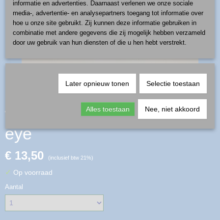
informatie en advertenties. Daarnaast verlenen we onze sociale
media-, advertentie- en analysepartners toegang tot informatie over
hoe u onze site gebruikt. Zij kunnen deze informatie gebruiken in
combinatie met andere gegevens die zij mogelijk hebben verzameld
door uw gebruik van hun diensten of die u hen hebt verstrekt.
Later opnieuw tonen
Selectie toestaan
waxinelicht - patroon blue
Alles toestaan
Nee, niet akkoord
eye
€ 13,50
(inclusief btw 21%)
✓
Op voorraad
Aantal