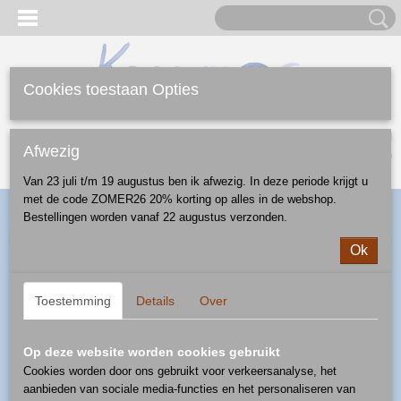
Cookies toestaan Opties
Inloggen
Registreren
UW WINKELWAGEN
Afwezig
Geen producten
(0)
Van 23 juli t/m 19 augustus ben ik afwezig. In deze periode krijgt u
met de code ZOMER26 20% korting op alles in de webshop.
Home
>
Webshop
>
Diversen
>
kandelaar/waxinelicht
> waxinelicht
Bestellingen worden vanaf 22 augustus verzonden.
- patroon blue eye
Ok
Toestemming
Details
Over
Op deze website worden cookies gebruikt
Cookies worden door ons gebruikt voor verkeersanalyse, het
aanbieden van sociale media-functies en het personaliseren van