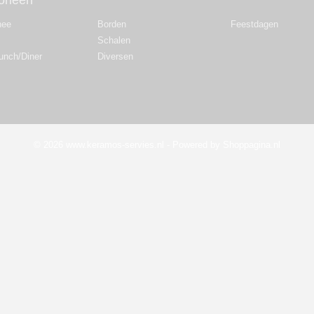
orieën
hee
Borden
Feestdagen
Schalen
Lunch/Diner
Diversen
© 2026 www.keramos-servies.nl - Powered by Shoppagina.nl