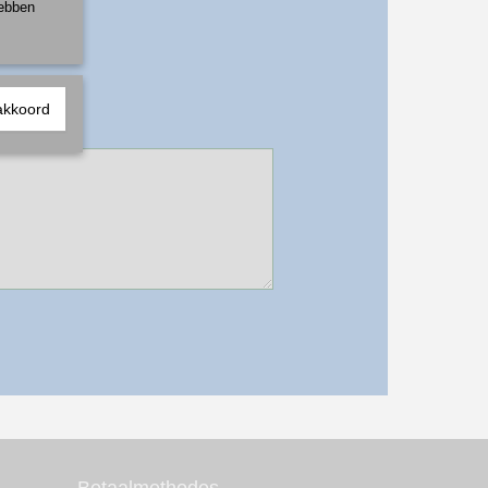
hebben
akkoord