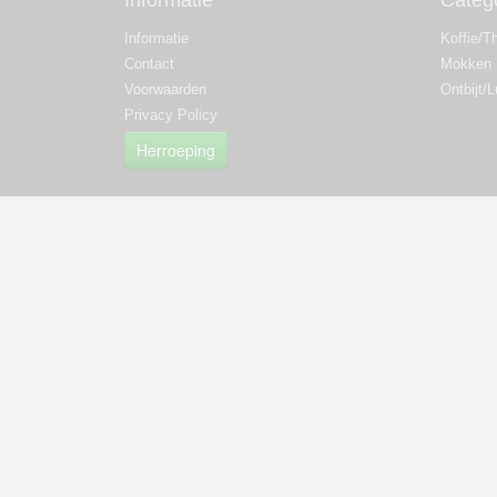
Informatie
Categ
Informatie
Koffie/T
Contact
Mokken
Voorwaarden
Ontbijt/
Privacy Policy
Herroeping