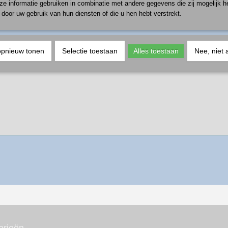
e informatie gebruiken in combinatie met andere gegevens die zij mogelijk 
door uw gebruik van hun diensten of die u hen hebt verstrekt.
opnieuw tonen
Selectie toestaan
Alles toestaan
Nee, niet 