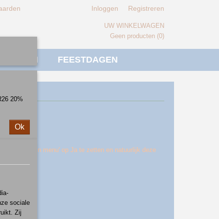
aarden
Inloggen
Registreren
UW WINKELWAGEN
Geen producten
(0)
IVERSEN
FEESTDAGEN
ER26 20%
Ok
pties 'Toon in menu' op Ja te zetten en natuurlijk deze
ia-
nze sociale
ikt. Zij