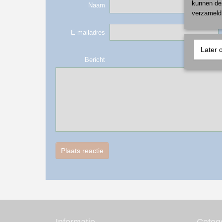
kunnen dez
Naam
verzameld 
E-mailadres
Later 
Bericht
Plaats reactie