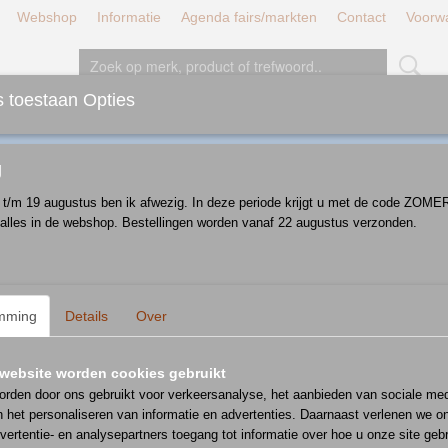
Webshop
Informatie
Agenda fairs/markten
Contact
Voorw
 toestaan Opties
JT/LUNCH/DINER
BORDEN
SCHALEN
D
g
i t/m 19 augustus ben ik afwezig. In deze periode krijgt u met de code ZOM
 alles in de webshop. Bestellingen worden vanaf 22 augustus verzonden.
 in uw eigen webshop! Het enige wat u hoeft te doen is onder het tabje Menu o
mming
Details
Over
website worden cookies gebruikt
rden door ons gebruikt voor verkeersanalyse, het aanbieden van sociale med
n het personaliseren van informatie en advertenties. Daarnaast verlenen we o
vertentie- en analysepartners toegang tot informatie over hoe u onze site gebru