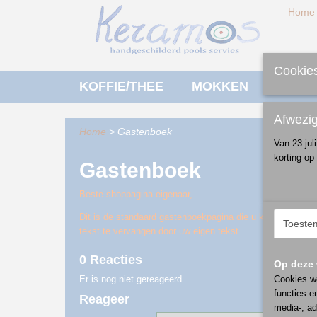
Home
Cookies
KOFFIE/THEE
MOKKEN
ONTBI
Afwezi
Home
> Gastenboek
Van 23 jul
korting op
Gastenboek
Beste shoppagina-eigenaar,
Dit is de standaard gastenboekpagina die u kunt gebruiken
Toeste
tekst te vervangen door uw eigen tekst.
0 Reacties
Op deze 
Er is nog niet gereageerd
Cookies wo
functies e
Reageer
media-, ad