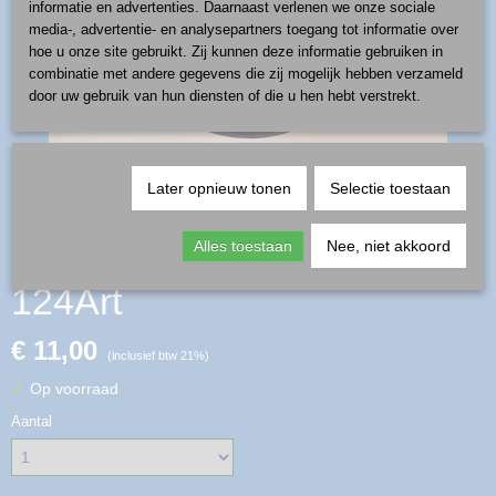
informatie en advertenties. Daarnaast verlenen we onze sociale
media-, advertentie- en analysepartners toegang tot informatie over
hoe u onze site gebruikt. Zij kunnen deze informatie gebruiken in
combinatie met andere gegevens die zij mogelijk hebben verzameld
door uw gebruik van hun diensten of die u hen hebt verstrekt.
Later opnieuw tonen
Selectie toestaan
amuse bordje - patroon
Alles toestaan
Nee, niet akkoord
124Art
€ 11,00
(inclusief btw 21%)
✓
Op voorraad
Aantal