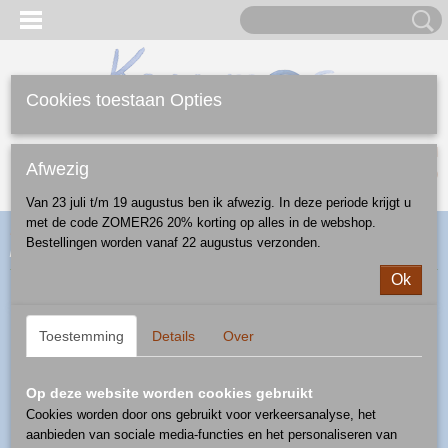
Cookies toestaan Opties
Inloggen
Registreren
UW WINKELWAGEN
Afwezig
Geen producten
(0)
Van 23 juli t/m 19 augustus ben ik afwezig. In deze periode krijgt u
met de code ZOMER26 20% korting op alles in de webshop.
Home
>
Webshop
>
Borden
>
amuse bordje
> amuse bordje -
Bestellingen worden vanaf 22 augustus verzonden.
patroon 124Art
Ok
Toestemming
Details
Over
Op deze website worden cookies gebruikt
Cookies worden door ons gebruikt voor verkeersanalyse, het
aanbieden van sociale media-functies en het personaliseren van