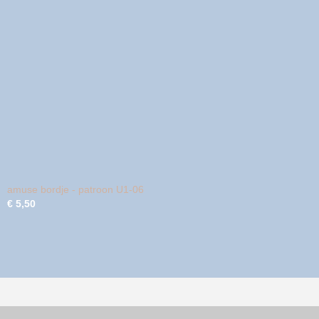
amuse bordje - patroon U1-06
€ 5,50