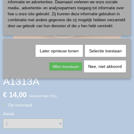
informatie en advertenties. Daarnaast verlenen we onze sociale
media-, advertentie- en analysepartners toegang tot informatie over
hoe u onze site gebruikt. Zij kunnen deze informatie gebruiken in
combinatie met andere gegevens die zij mogelijk hebben verzameld
door uw gebruik van hun diensten of die u hen hebt verstrekt.
Later opnieuw tonen
Selectie toestaan
buikmok 0,32 l - patroon
Alles toestaan
Nee, niet akkoord
A1313A
€ 14,00
(inclusief btw 21%)
✓
Op voorraad
Aantal