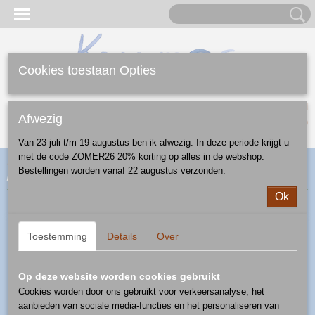
Cookies toestaan Opties
Inloggen
Registreren
UW WINKELWAGEN
Afwezig
Geen producten
(0)
Van 23 juli t/m 19 augustus ben ik afwezig. In deze periode krijgt u
met de code ZOMER26 20% korting op alles in de webshop.
Home
>
Webshop
>
Mokken
>
mok 0,32 l
> buikmok 0,32 l -
Bestellingen worden vanaf 22 augustus verzonden.
patroon A1313A
Ok
Toestemming
Details
Over
Op deze website worden cookies gebruikt
Cookies worden door ons gebruikt voor verkeersanalyse, het
aanbieden van sociale media-functies en het personaliseren van