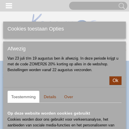
Cookies toestaan Opties
Inloggen
Registreren
UW WINKELWAGEN
Afwezig
Geen producten
(0)
Van 23 juli t/m 19 augustus ben ik afwezig. In deze periode krijgt u
met de code ZOMER26 20% korting op alles in de webshop.
Home
>
Webshop
>
Borden
>
plat bord
> dinerbord - patroon U-
Bestellingen worden vanaf 22 augustus verzonden.
NC4
Ok
Toestemming
Details
Over
Op deze website worden cookies gebruikt
Cookies worden door ons gebruikt voor verkeersanalyse, het
aanbieden van sociale media-functies en het personaliseren van