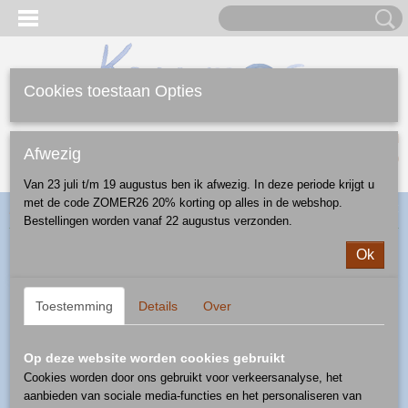
Cookies toestaan Opties
Inloggen
Registreren
UW WINKELWAGEN
Afwezig
Geen producten
(0)
Van 23 juli t/m 19 augustus ben ik afwezig. In deze periode krijgt u
met de code ZOMER26 20% korting op alles in de webshop.
Home
>
Webshop
>
Borden
>
plat bord
> ontbijtbord - patroon P-Z4
Bestellingen worden vanaf 22 augustus verzonden.
Ok
Toestemming
Details
Over
Op deze website worden cookies gebruikt
Cookies worden door ons gebruikt voor verkeersanalyse, het
aanbieden van sociale media-functies en het personaliseren van