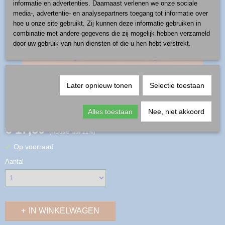
informatie en advertenties. Daarnaast verlenen we onze sociale
media-, advertentie- en analysepartners toegang tot informatie over
hoe u onze site gebruikt. Zij kunnen deze informatie gebruiken in
combinatie met andere gegevens die zij mogelijk hebben verzameld
door uw gebruik van hun diensten of die u hen hebt verstrekt.
Later opnieuw tonen
Selectie toestaan
ontbijtbord - patroon P-Z4
Alles toestaan
Nee, niet akkoord
€ 17,50
(inclusief btw 21%)
✓
Op voorraad
Aantal
IN WINKELWAGEN