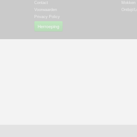
Contact
Mokken
Voorwaarden
Ontbijt/
Privacy Policy
Herroeping