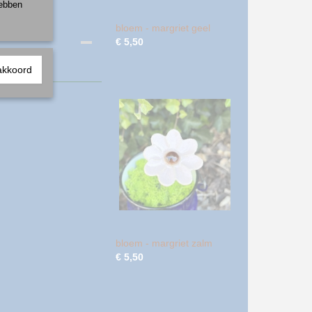
hebben
bloem - margriet geel
€ 5,50
akkoord
bloem - margriet zalm
€ 5,50