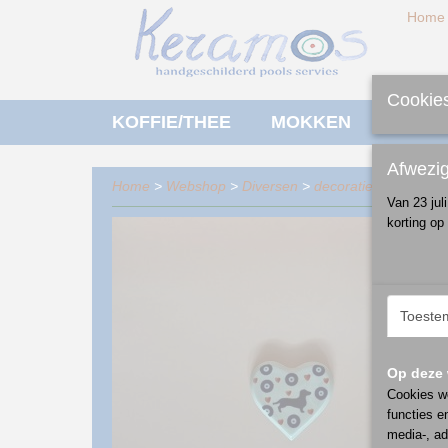
Home
Cookies
KOFFIE/THEE
MOKKEN
ONTBI
Afwezi
Home
>
Webshop
>
Diversen
>
decoratie
> hart magn
Van 23 jul
korting op
Toeste
Op deze 
Cookies wo
functies e
media-, ad