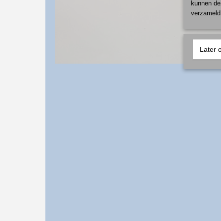
kunnen dez
verzameld 
Later 