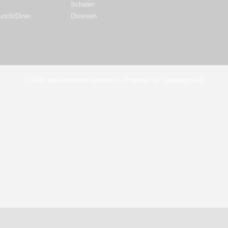
Schalen
Lunch/Diner
Diversen
© 2026 www.keramos-servies.nl - Powered by Shoppagina.nl