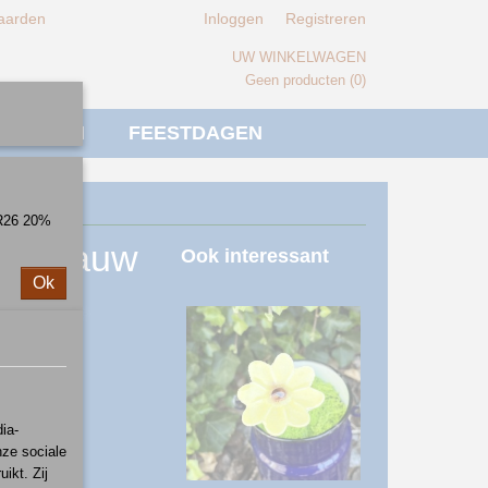
aarden
Inloggen
Registreren
UW WINKELWAGEN
Geen producten
(0)
IVERSEN
FEESTDAGEN
ER26 20%
ckelblauw
Ook interessant
Ok
ia-
nze sociale
ikt. Zij