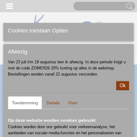
Cookies toestaan Opties
Inloggen
Registreren
UW WINKELWAGEN
Afwezig
Geen producten
(0)
Van 23 juli t/m 19 augustus ben ik afwezig. In deze periode krijgt u
met de code ZOMER26 20% korting op alles in de webshop.
Home
>
Webshop
>
Diversen
>
dieren
> kat - patroon D55
Bestellingen worden vanaf 22 augustus verzonden.
Ok
Toestemming
Details
Over
Op deze website worden cookies gebruikt
Cookies worden door ons gebruikt voor verkeersanalyse, het
aanbieden van sociale media-functies en het personaliseren van