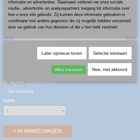
informatie en advertenties. Daarnaast verlenen we onze sociale
media-, advertentie- en analysepartners toegang tot informatie over
hoe u onze site gebruikt. Zij kunnen deze informatie gebruiken in
combinatie met andere gegevens die zij mogelijk hebben verzameld
door uw gebruik van hun diensten of die u hen hebt verstrekt.
Later opnieuw tonen
Selectie toestaan
kat - patroon D55
Alles toestaan
Nee, niet akkoord
€ 9,50
(inclusief btw 21%)
✓
Op voorraad
Aantal
IN WINKELWAGEN