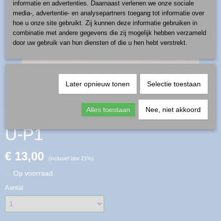
informatie en advertenties. Daarnaast verlenen we onze sociale
media-, advertentie- en analysepartners toegang tot informatie over
hoe u onze site gebruikt. Zij kunnen deze informatie gebruiken in
combinatie met andere gegevens die zij mogelijk hebben verzameld
door uw gebruik van hun diensten of die u hen hebt verstrekt.
Later opnieuw tonen
Selectie toestaan
vogel met magneet- patroon
Alles toestaan
Nee, niet akkoord
U-P1
€ 13,00
(inclusief btw 21%)
✓
Op voorraad
Aantal