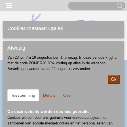
Cookies toestaan Opties
Inloggen
Registreren
UW WINKELWAGEN
Afwezig
Geen producten
(0)
Van 23 juli t/m 19 augustus ben ik afwezig. In deze periode krijgt u
met de code ZOMER26 20% korting op alles in de webshop.
Home
>
Webshop
>
Diversen
>
dieren
> vogel met magneet-
Bestellingen worden vanaf 22 augustus verzonden.
patroon U-P1
Ok
Toestemming
Details
Over
Op deze website worden cookies gebruikt
Cookies worden door ons gebruikt voor verkeersanalyse, het
aanbieden van sociale media-functies en het personaliseren van