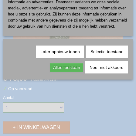
informatie en advertenties. Daarnaast verlenen we onze sociale
media-, advertentie- en analysepartners toegang tot informatie over
hoe u onze site gebruikt. Zij kunnen deze informatie gebruiken in
combinatie met andere gegevens die zij mogelijk hebben verzameld
door uw gebruik van hun diensten of die u hen hebt verstrekt.
Later opnieuw tonen
Selectie toestaan
gnoom - patroon A-S6
Alles toestaan
Nee, niet akkoord
€ 78,00
(inclusief btw 21%)
✓
Op voorraad
Aantal
IN WINKELWAGEN