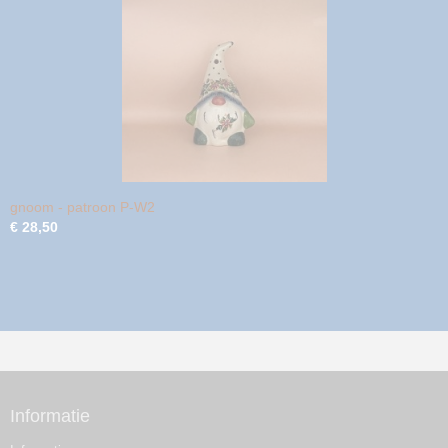
gnoom - patroon P-W2
€ 28,50
Informatie