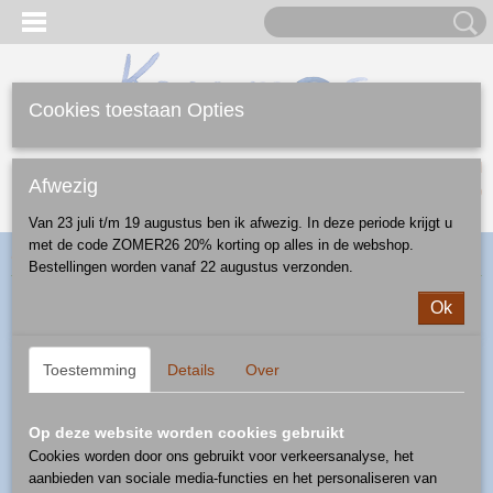
Cookies toestaan Opties
Inloggen
Registreren
UW WINKELWAGEN
Afwezig
Geen producten
(0)
Van 23 juli t/m 19 augustus ben ik afwezig. In deze periode krijgt u
met de code ZOMER26 20% korting op alles in de webshop.
Home
>
Webshop
>
Diversen
>
gnomen
> gnoom - patroon A-S6
Bestellingen worden vanaf 22 augustus verzonden.
Ok
Toestemming
Details
Over
Op deze website worden cookies gebruikt
Cookies worden door ons gebruikt voor verkeersanalyse, het
aanbieden van sociale media-functies en het personaliseren van