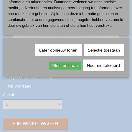
informatie en advertenties. Daarnaast verlenen we onze sociale
media-, advertentie- en analysepartners toegang tot informatie over
hoe u onze site gebruikt. Zij kunnen deze informatie gebruiken in
combinatie met andere gegevens die zij mogelijk hebben verzameld
door uw gebruik van hun diensten of die u hen hebt verstrekt.
Later opnieuw tonen
Selectie toestaan
kraal rond - patroon D41
Alles toestaan
Nee, niet akkoord
€ 8,00
(inclusief btw 21%)
✓
Op voorraad
Aantal
IN WINKELWAGEN