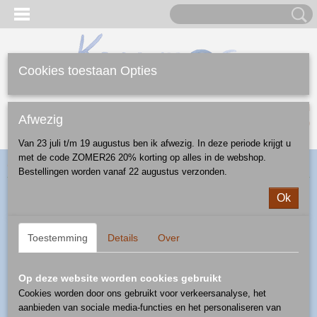
Cookies toestaan Opties
Inloggen
Registreren
UW WINKELWAGEN
Afwezig
Geen producten
(0)
Van 23 juli t/m 19 augustus ben ik afwezig. In deze periode krijgt u
met de code ZOMER26 20% korting op alles in de webshop.
Home
>
Webshop
>
Diversen
>
kralen
> kraal rond - patroon D41
Bestellingen worden vanaf 22 augustus verzonden.
Ok
Toestemming
Details
Over
Op deze website worden cookies gebruikt
Cookies worden door ons gebruikt voor verkeersanalyse, het
aanbieden van sociale media-functies en het personaliseren van