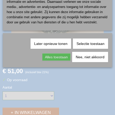
informatie en advertenties. Daarnaast verlenen we onze sociale
media-, advertentie- en analysepartners toegang tot informatie over
hoe u onze site gebruikt. Zij kunnen deze informatie gebruiken in
combinatie met andere gegevens die zij mogelijk hebben verzameld
door uw gebruik van hun diensten of die u hen hebt verstrekt.
Later opnieuw tonen
Selectie toestaan
pompoen - patroon muts
Alles toestaan
Nee, niet akkoord
€ 51,00
(inclusief btw 21%)
✓
Op voorraad
Aantal
IN WINKELWAGEN