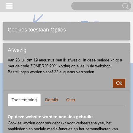
Cookies toestaan Opties
Inloggen
Registreren
UW WINKELWAGEN
Afwezig
Geen producten
(0)
Van 23 juli t/m 19 augustus ben ik afwezig. In deze periode krijgt u
met de code ZOMER26 20% korting op alles in de webshop.
Home
>
Webshop
>
Feestdagen
>
Halloween
> pompoen - patroon
Bestellingen worden vanaf 22 augustus verzonden.
muts
Ok
Toestemming
Details
Over
Op deze website worden cookies gebruikt
Cookies worden door ons gebruikt voor verkeersanalyse, het
aanbieden van sociale media-functies en het personaliseren van