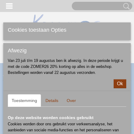
Cookies toestaan Opties
Inloggen
Registreren
UW WINKELWAGEN
Afwezig
Geen producten
(0)
Van 23 juli t/m 19 augustus ben ik afwezig. In deze periode krijgt u
met de code ZOMER26 20% korting op alles in de webshop.
Home
>
Webshop
>
Feestdagen
>
Kerst
>
glazen kerstbal
>
Bestellingen worden vanaf 22 augustus verzonden.
kerstbal - blauw goud
Ok
Toestemming
Details
Over
Op deze website worden cookies gebruikt
Cookies worden door ons gebruikt voor verkeersanalyse, het
aanbieden van sociale media-functies en het personaliseren van