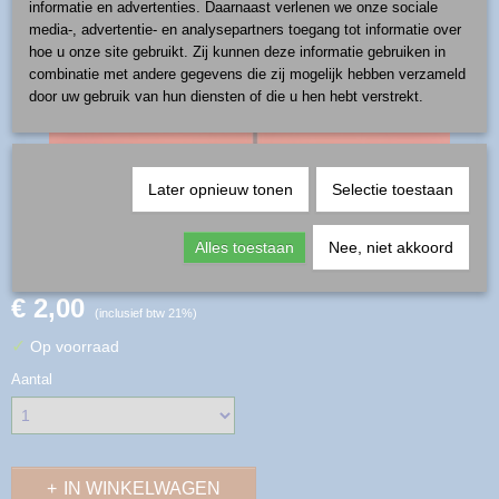
informatie en advertenties. Daarnaast verlenen we onze sociale
media-, advertentie- en analysepartners toegang tot informatie over
hoe u onze site gebruikt. Zij kunnen deze informatie gebruiken in
combinatie met andere gegevens die zij mogelijk hebben verzameld
door uw gebruik van hun diensten of die u hen hebt verstrekt.
Later opnieuw tonen
Selectie toestaan
kerstbal - blauw goud
Alles toestaan
Nee, niet akkoord
€ 2,00
(inclusief btw 21%)
✓
Op voorraad
Aantal
IN WINKELWAGEN