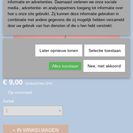
informatie en advertenties. Daarnaast verlenen we onze sociale
media-, advertentie- en analysepartners toegang tot informatie over
hoe u onze site gebruikt. Zij kunnen deze informatie gebruiken in
combinatie met andere gegevens die zij mogelijk hebben verzameld
door uw gebruik van hun diensten of die u hen hebt verstrekt.
Later opnieuw tonen
Selectie toestaan
kerstbal - gnoom wit rond
Alles toestaan
Nee, niet akkoord
€ 9,00
(inclusief btw 21%)
✓
Op voorraad
Aantal
IN WINKELWAGEN