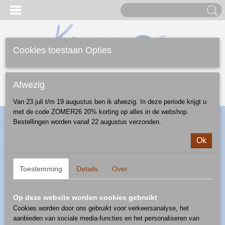
Cookies toestaan Opties
Inloggen
Registreren
UW WINKELWAGEN
Afwezig
Geen producten
(0)
Van 23 juli t/m 19 augustus ben ik afwezig. In deze periode krijgt u
met de code ZOMER26 20% korting op alles in de webshop.
Home
>
Webshop
>
Feestdagen
>
Kerst
>
glazen kerstbal
>
Bestellingen worden vanaf 22 augustus verzonden.
kerstbal - gnoom wit rond
Ok
Toestemming
Details
Over
Op deze website worden cookies gebruikt
Cookies worden door ons gebruikt voor verkeersanalyse, het
aanbieden van sociale media-functies en het personaliseren van