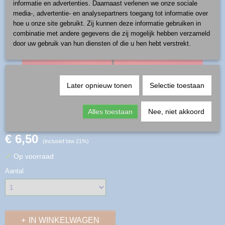
informatie en advertenties. Daarnaast verlenen we onze sociale
media-, advertentie- en analysepartners toegang tot informatie over
hoe u onze site gebruikt. Zij kunnen deze informatie gebruiken in
combinatie met andere gegevens die zij mogelijk hebben verzameld
door uw gebruik van hun diensten of die u hen hebt verstrekt.
Later opnieuw tonen
Selectie toestaan
kerstbal - kerstboom goud
Alles toestaan
Nee, niet akkoord
€ 6,50
(inclusief btw 21%)
✓
Op voorraad
Aantal
IN WINKELWAGEN