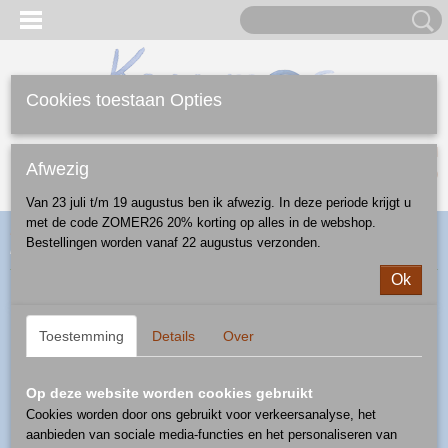
Cookies toestaan Opties
Inloggen
Registreren
UW WINKELWAGEN
Afwezig
Geen producten
(0)
Van 23 juli t/m 19 augustus ben ik afwezig. In deze periode krijgt u
met de code ZOMER26 20% korting op alles in de webshop.
Home
>
Webshop
>
Feestdagen
>
Kerst
>
glazen kerstbal
>
Bestellingen worden vanaf 22 augustus verzonden.
kerstbal - kerstboom goud
Ok
Toestemming
Details
Over
Op deze website worden cookies gebruikt
Cookies worden door ons gebruikt voor verkeersanalyse, het
aanbieden van sociale media-functies en het personaliseren van