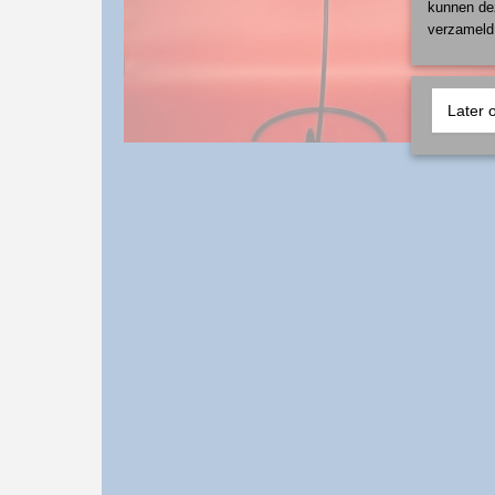
kunnen dez
verzameld 
Later 