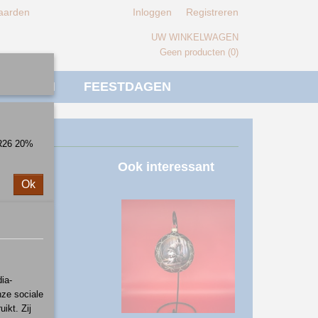
aarden
Inloggen
Registreren
UW WINKELWAGEN
Geen producten
(0)
IVERSEN
FEESTDAGEN
ER26 20%
Ook interessant
Ok
ia-
nze sociale
ikt. Zij