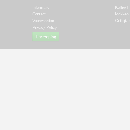
Informatie
Koffie/T
Contact
Mokken
Voorwaarden
Ontbijt/
Privacy Policy
Herroeping