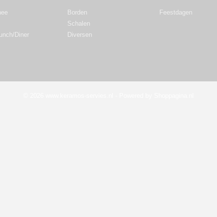
hee
Borden
Feestdagen
Schalen
Lunch/Diner
Diversen
© 2026 www.keramos-servies.nl - Powered by Shoppagina.nl