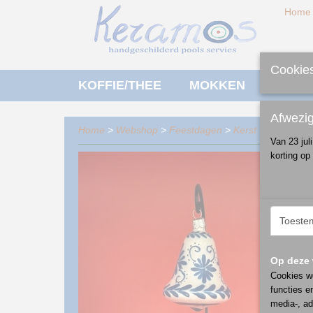
Home
Cookies
KOFFIE/THEE
MOKKEN
ONTBI
Afwezi
Home
>
Webshop
>
Feestdagen
>
Kerst
>
glazen ker
Van 23 jul
korting op
Toeste
Op deze 
Cookies wo
functies e
media-, ad