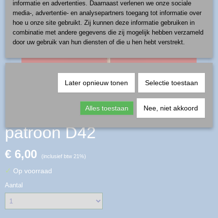
informatie en advertenties. Daarnaast verlenen we onze sociale
media-, advertentie- en analysepartners toegang tot informatie over
hoe u onze site gebruikt. Zij kunnen deze informatie gebruiken in
combinatie met andere gegevens die zij mogelijk hebben verzameld
door uw gebruik van hun diensten of die u hen hebt verstrekt.
Later opnieuw tonen
Selectie toestaan
kersthanger driehoek -
Alles toestaan
Nee, niet akkoord
patroon D42
€ 6,00
(inclusief btw 21%)
✓
Op voorraad
Aantal