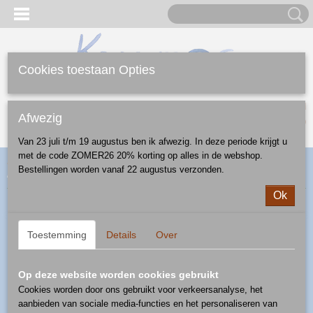
Cookies toestaan Opties
Inloggen
Registreren
UW WINKELWAGEN
Afwezig
Geen producten
(0)
Van 23 juli t/m 19 augustus ben ik afwezig. In deze periode krijgt u
met de code ZOMER26 20% korting op alles in de webshop.
Home
>
Webshop
>
Feestdagen
>
Kerst
>
kersthanger
>
Bestellingen worden vanaf 22 augustus verzonden.
kersthanger driehoek - patroon D42
Ok
Toestemming
Details
Over
Op deze website worden cookies gebruikt
Cookies worden door ons gebruikt voor verkeersanalyse, het
aanbieden van sociale media-functies en het personaliseren van