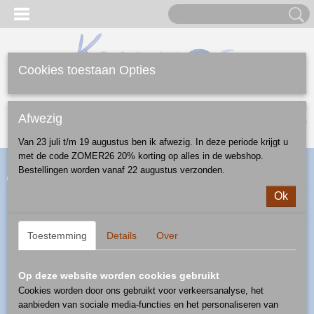
Cookies toestaan Opties
Inloggen
Registreren
UW WINKELWAGEN
Afwezig
Geen producten
(0)
Van 23 juli t/m 19 augustus ben ik afwezig. In deze periode krijgt u
met de code ZOMER26 20% korting op alles in de webshop.
Home
>
Webshop
>
Feestdagen
>
Kerst
>
kersthanger
> pegel -
Bestellingen worden vanaf 22 augustus verzonden.
patroon kers
Ok
Toestemming
Details
Over
Op deze website worden cookies gebruikt
Cookies worden door ons gebruikt voor verkeersanalyse, het
aanbieden van sociale media-functies en het personaliseren van