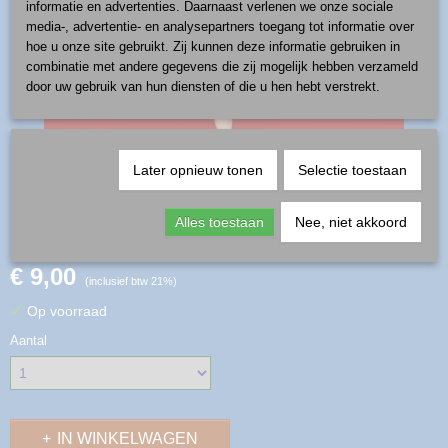
informatie en advertenties. Daarnaast verlenen we onze sociale
media-, advertentie- en analysepartners toegang tot informatie over
hoe u onze site gebruikt. Zij kunnen deze informatie gebruiken in
combinatie met andere gegevens die zij mogelijk hebben verzameld
door uw gebruik van hun diensten of die u hen hebt verstrekt.
Later opnieuw tonen
Selectie toestaan
pegel - patroon kers
Alles toestaan
Nee, niet akkoord
€ 9,00
(inclusief btw 21%)
✓
Op voorraad
Aantal
IN WINKELWAGEN