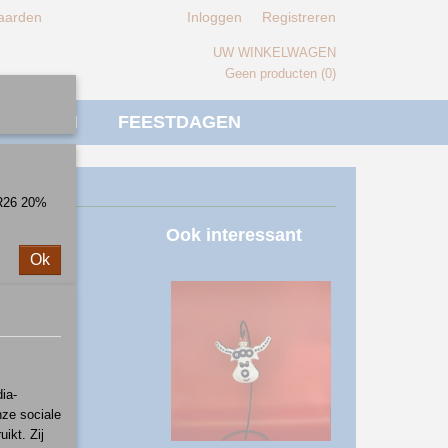
aarden
Inloggen
Registreren
UW WINKELWAGEN
Geen producten
(0)
IVERSEN
FEESTDAGEN
ER26 20%
Ook interessant
Ok
ia-
nze sociale
ikt. Zij