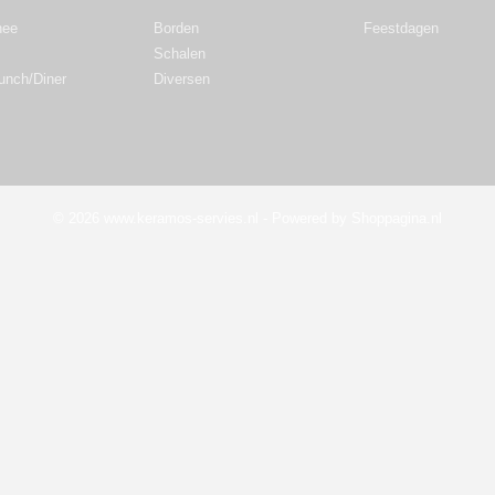
hee
Borden
Feestdagen
Schalen
Lunch/Diner
Diversen
© 2026 www.keramos-servies.nl - Powered by Shoppagina.nl