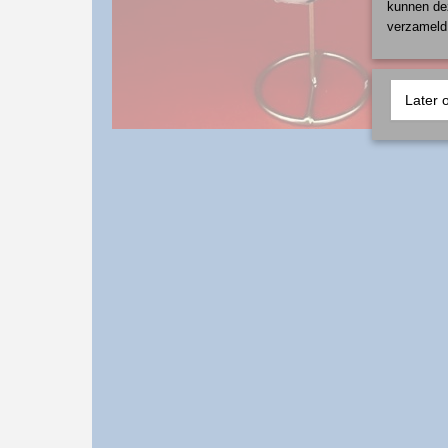
kunnen dez
verzameld 
Later 