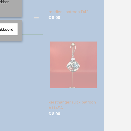
hebben
rendier - patroon D42
€ 9,00
akkoord
kersthanger ruit - patroon
A1145A
€ 8,00