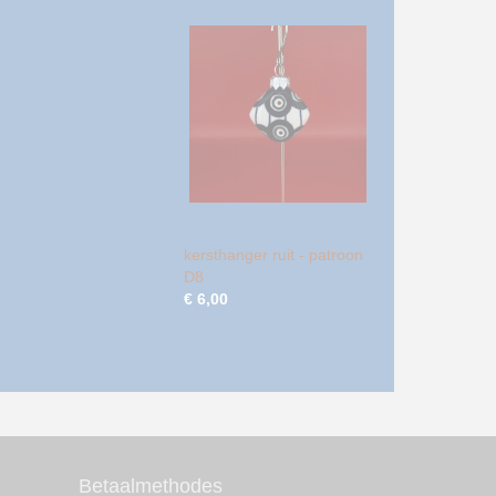
kersthanger ruit - patroon
D8
€ 6,00
Betaalmethodes