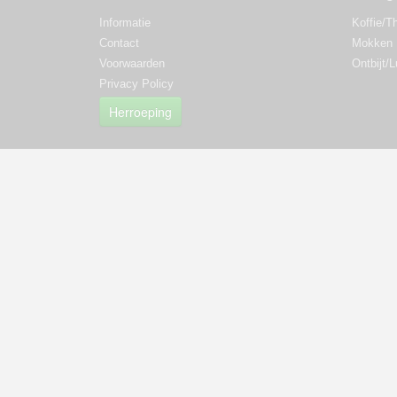
Informatie
Koffie/T
Contact
Mokken
Voorwaarden
Ontbijt/
Privacy Policy
Herroeping