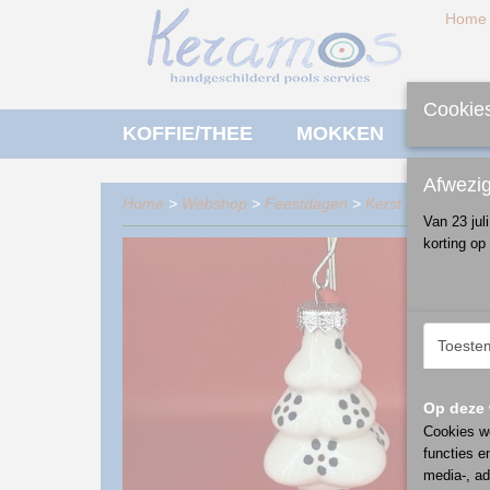
Home
Cookies
KOFFIE/THEE
MOKKEN
ONTBI
Afwezi
Home
>
Webshop
>
Feestdagen
>
Kerst
>
kersthang
Van 23 jul
korting op
Toeste
Op deze 
Cookies wo
functies e
media-, ad