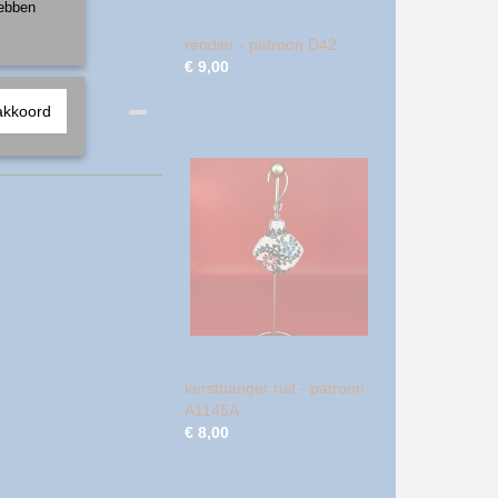
hebben
rendier - patroon D42
€ 9,00
akkoord
kersthanger ruit - patroon
A1145A
€ 8,00