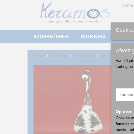
Home
Cookies
KOFFIE/THEE
MOKKEN
ONTBI
Afwezi
Home
>
Webshop
>
Feestdagen
>
Kerst
>
kersthang
Van 23 jul
korting op
Toeste
Op deze 
Cookies wo
functies e
media-, ad