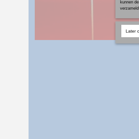
kunnen dez
verzameld 
Later 