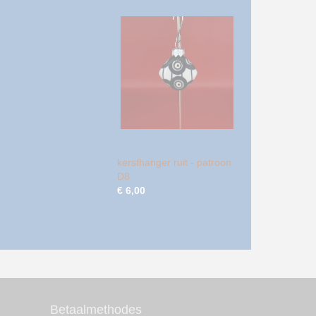
kersthanger ruit - patroon
D8
€ 6,00
Betaalmethodes