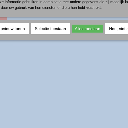
e informatie gebruiken in combinatie met andere gegevens die zij mogelijk 
door uw gebruik van hun diensten of die u hen hebt verstrekt.
IN WINKELWAGEN
Omschrijving
opnieuw tonen
Selectie toestaan
Alles toestaan
Nee, niet 
productnummer: 2075O-A1179A 4,2x3,9 cm