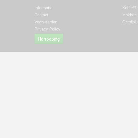
Informatie
Koffie/T
Contact
Mokken
Voorwaarden
Ontbijt/
Privacy Policy
Herroeping