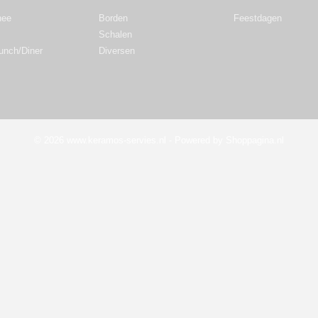
hee
Borden
Feestdagen
Schalen
Lunch/Diner
Diversen
© 2026 www.keramos-servies.nl - Powered by Shoppagina.nl