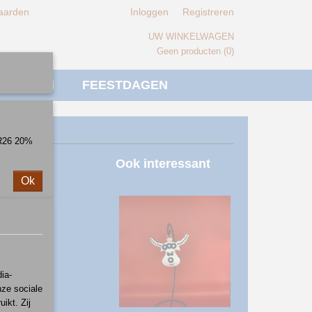
aarden
Inloggen
Registreren
UW WINKELWAGEN
Geen producten
(0)
IVERSEN
FEESTDAGEN
ER26 20%
roon
Ook interessant
Ok
ia-
nze sociale
ikt. Zij