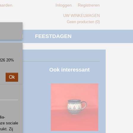
aarden
Inloggen
Registreren
UW WINKELWAGEN
Geen producten
(0)
IVERSEN
FEESTDAGEN
ER26 20%
k
Ook interessant
Ok
ia-
nze sociale
ikt. Zij