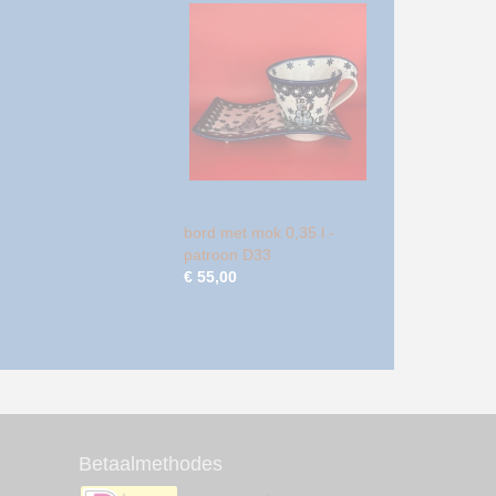
bord met mok 0,35 l -
patroon D33
€ 55,00
Betaalmethodes