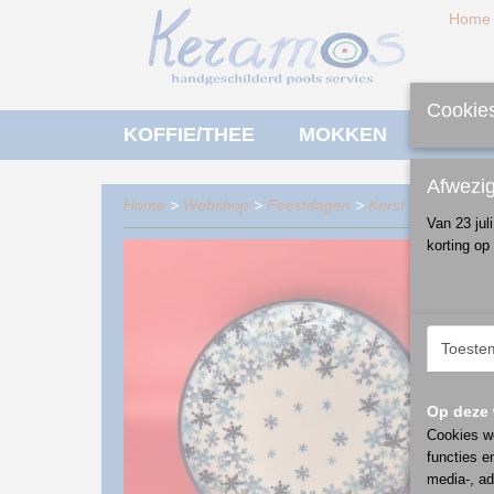
Home
Cookies
KOFFIE/THEE
MOKKEN
ONTBI
Afwezi
Home
>
Webshop
>
Feestdagen
>
Kerst
>
ontbijt/lun
Van 23 jul
korting op
Toeste
Op deze 
Cookies wo
functies e
media-, ad