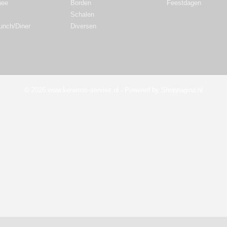
hee
Borden
Feestdagen
Schalen
Lunch/Diner
Diversen
© 2026 www.keramos-servies.nl - Powered by Shoppagina.nl