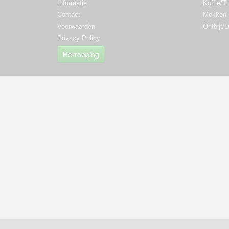
Informatie
Koffie/T
Contact
Mokken
Voorwaarden
Ontbijt/
Privacy Policy
Herroeping