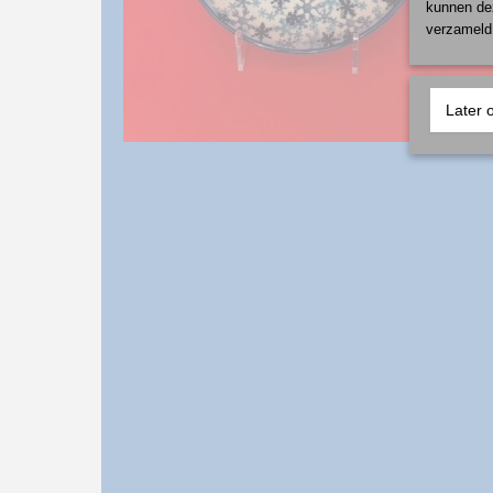
kunnen dez
verzameld 
Later 