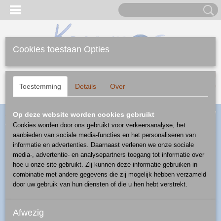
Cookies toestaan Opties
Inloggen
Registreren
UW WINKELWAGEN
Geen producten
(0)
Toestemming
Details
Over
Home
>
Webshop
>
Feestdagen
>
Kerst
>
ontbijt/lunch/diner
> bord
Op deze website worden cookies gebruikt
hart - patroon 1121
Cookies worden door ons gebruikt voor verkeersanalyse, het
aanbieden van sociale media-functies en het personaliseren van
informatie en advertenties. Daarnaast verlenen we onze sociale
media-, advertentie- en analysepartners toegang tot informatie over
hoe u onze site gebruikt. Zij kunnen deze informatie gebruiken in
combinatie met andere gegevens die zij mogelijk hebben verzameld
door uw gebruik van hun diensten of die u hen hebt verstrekt.
Afwezig