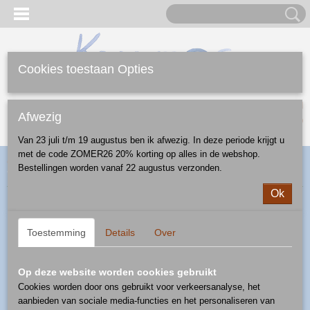
Cookies toestaan Opties
Inloggen
Registreren
UW WINKELWAGEN
Afwezig
Geen producten
(0)
Van 23 juli t/m 19 augustus ben ik afwezig. In deze periode krijgt u
met de code ZOMER26 20% korting op alles in de webshop.
Home
>
Webshop
>
Feestdagen
>
Kerst
>
overige
>
Bestellingen worden vanaf 22 augustus verzonden.
waxinelichthouder - patroon 1121
Ok
Toestemming
Details
Over
Op deze website worden cookies gebruikt
Cookies worden door ons gebruikt voor verkeersanalyse, het
aanbieden van sociale media-functies en het personaliseren van