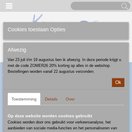
Cookies toestaan Opties
Inloggen
Registreren
UW WINKELWAGEN
Afwezig
Geen producten
(0)
Van 23 juli t/m 19 augustus ben ik afwezig. In deze periode krijgt u
met de code ZOMER26 20% korting op alles in de webshop.
Home
>
Webshop
>
Feestdagen
>
Kerst
>
overige
> peperstrooier -
Bestellingen worden vanaf 22 augustus verzonden.
patroon A925A
Ok
Toestemming
Details
Over
Op deze website worden cookies gebruikt
Cookies worden door ons gebruikt voor verkeersanalyse, het
aanbieden van sociale media-functies en het personaliseren van