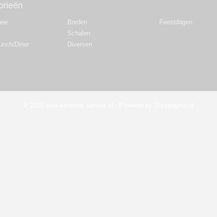
orieën
hee
Borden
Feestdagen
Schalen
Lunch/Diner
Diversen
© 2026 www.keramos-servies.nl - Powered by Shoppagina.nl