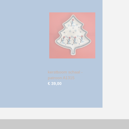
kerstboom schaal -
patroon A1315
€ 39,00