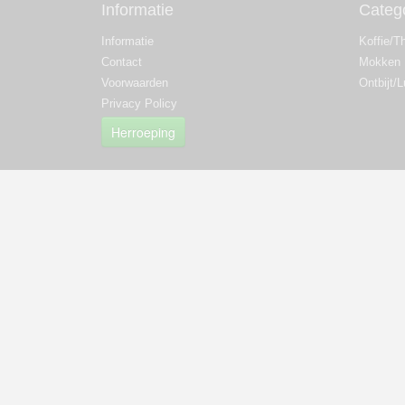
Informatie
Categ
Informatie
Koffie/T
Contact
Mokken
Voorwaarden
Ontbijt/
Privacy Policy
Herroeping