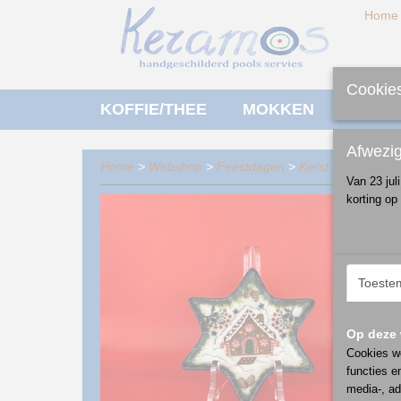
Home
Cookies
KOFFIE/THEE
MOKKEN
ONTBI
Afwezi
Home
>
Webshop
>
Feestdagen
>
Kerst
>
schalen
> 
Van 23 jul
korting op
Toeste
Op deze 
Cookies wo
functies e
media-, ad