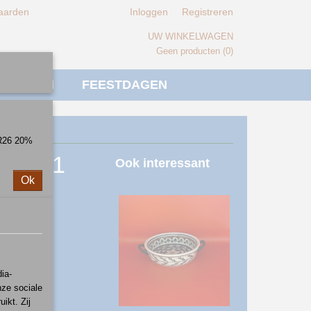
aarden
Inloggen
Registreren
UW WINKELWAGEN
Geen producten
(0)
IVERSEN
FEESTDAGEN
ER26 20%
on 1121
Ook interessant
Ok
ia-
nze sociale
ikt. Zij