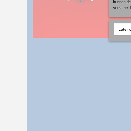
kunnen dez
verzameld 
Later 