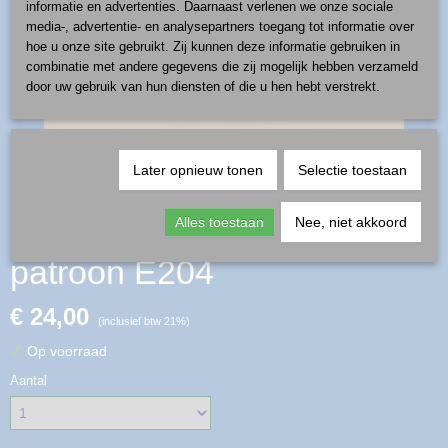
informatie en advertenties. Daarnaast verlenen we onze sociale
media-, advertentie- en analysepartners toegang tot informatie over
hoe u onze site gebruikt. Zij kunnen deze informatie gebruiken in
combinatie met andere gegevens die zij mogelijk hebben verzameld
door uw gebruik van hun diensten of die u hen hebt verstrekt.
Later opnieuw tonen
Selectie toestaan
kop en schotel 0,15 l -
Alles toestaan
Nee, niet akkoord
patroon E204
€ 24,00
(inclusief btw 21%)
✓
Op voorraad
Aantal