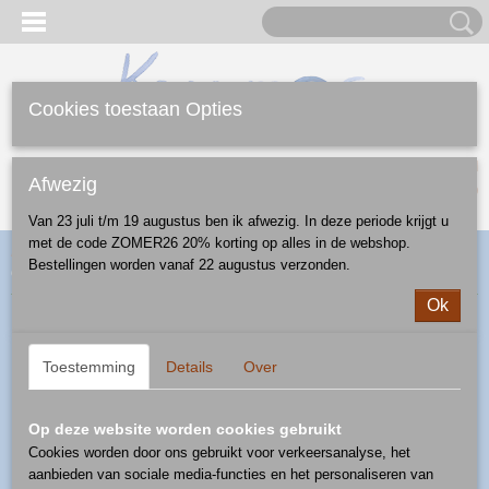
Cookies toestaan Opties
Inloggen
Registreren
UW WINKELWAGEN
Afwezig
Geen producten
(0)
Van 23 juli t/m 19 augustus ben ik afwezig. In deze periode krijgt u
met de code ZOMER26 20% korting op alles in de webshop.
Home
>
Webshop
>
Koffie/Thee
>
kop en schotel
> kop en schotel
Bestellingen worden vanaf 22 augustus verzonden.
0,15 l - patroon E204
Ok
Toestemming
Details
Over
Op deze website worden cookies gebruikt
Cookies worden door ons gebruikt voor verkeersanalyse, het
aanbieden van sociale media-functies en het personaliseren van