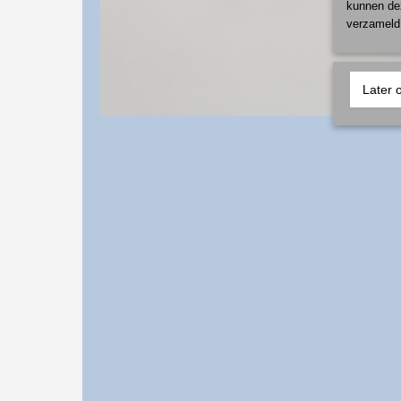
kunnen dez
verzameld 
Later 