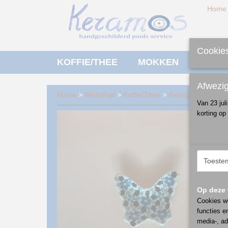
Home
Cookies
KOFFIE/THEE
MOKKEN
ONTBI
Afwezi
Home
>
Webshop
>
Koffie/Thee
>
theetip
> theetip v
Van 23 jul
korting op
Toeste
Op deze 
Cookies wo
functies e
media-, ad