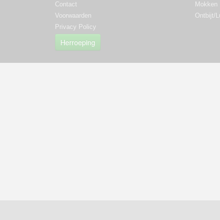
Contact
Mokken
Voorwaarden
Ontbijt/
Privacy Policy
Herroeping