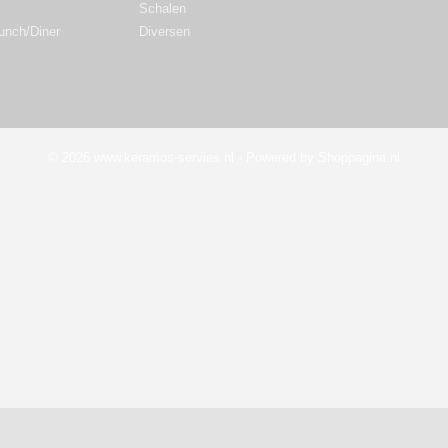
Schalen
Lunch/Diner
Diversen
© 2026 www.keramos-servies.nl - Powered by Shoppagina.nl