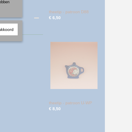
hebben
theetip - patroon D88
€ 6,50
akkoord
theetip - patroon U-WP
€ 8,50