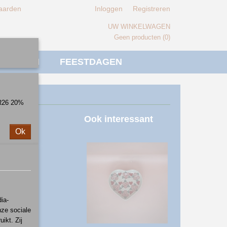
aarden
Inloggen
Registreren
UW WINKELWAGEN
Geen producten
(0)
IVERSEN
FEESTDAGEN
ER26 20%
lauw
Ook interessant
Ok
ia-
nze sociale
ikt. Zij