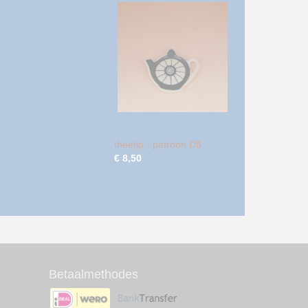
theetip - patroon D8
€ 8,50
Betaalmethodes