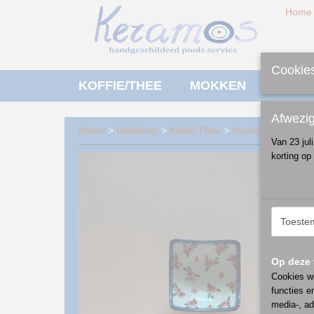
Home
Cookies
KOFFIE/THEE
MOKKEN
ONTBI
Afwezi
Home
>
Webshop
>
Koffie/Thee
>
theetip
> theetip -
Van 23 jul
korting op
Toeste
Op deze 
Cookies wo
functies e
media-, ad