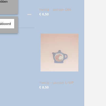
hebben
theetip - patroon D88
€ 6,50
akkoord
theetip - patroon U-WP
€ 8,50