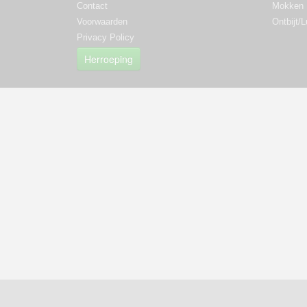
Contact
Mokken
Voorwaarden
Ontbijt/
Privacy Policy
Herroeping